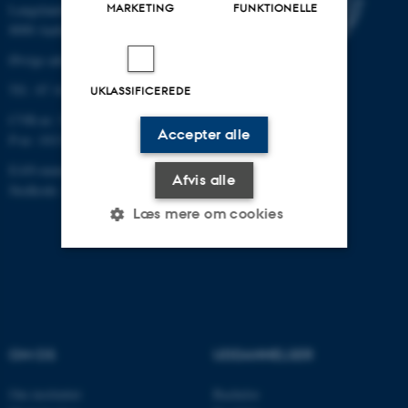
MARKETING
FUNKTIONELLE
Langelandsgade 139
8000 Aarhus C
Øvrige adresser og kort
Tlf.: 87 16 12 00
UKLASSIFICEREDE
CVR-nr: 31119103
Accepter alle
P-nr: 1013139411
EAN-nummer: 5798000418363
Afvis alle
Stedkode: 1411
Læs mere om cookies
Nødvendige
Statistiske
Marketing
Funktionelle
Uklassificerede
OM OS
UDDANNELSER
Nødvendige cookies hjælper
Om instituttet
Bachelor