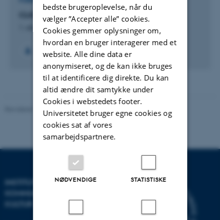
FORSKNINGSPROJEKT
bedste brugeroplevelse, når du
CLIC: Classical Influences and Irish Culture
vælger ”Accepter alle” cookies.
1. okt. 2019
-
31. dec. 2025
Cookies gemmer oplysninger om,
hvordan en bruger interagerer med et
website. Alle dine data er
anonymiseret, og de kan ikke bruges
til at identificere dig direkte. Du kan
altid ændre dit samtykke under
Cookies i webstedets footer.
Revideret 10.12.2023
-
Pia Gjermandsen
Universitetet bruger egne cookies og
cookies sat af vores
samarbejdspartnere.
NØDVENDIGE
STATISTISKE
INSTITUT FOR
KOMMUNIKATION OG
KULTUR