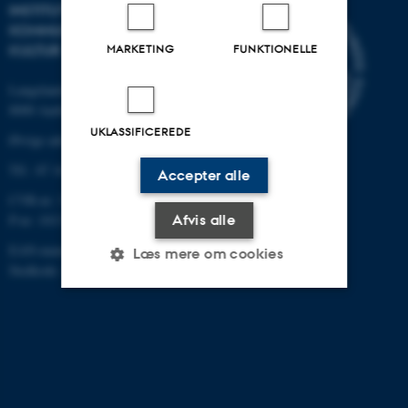
INSTITUT FOR
KOMMUNIKATION OG
MARKETING
FUNKTIONELLE
KULTUR
Langelandsgade 139
8000 Aarhus C
UKLASSIFICEREDE
Øvrige adresser og kort
Tlf.: 87 16 12 00
Accepter alle
CVR-nr: 31119103
P-nr: 1013139411
Afvis alle
EAN-nummer: 5798000418363
Læs mere om cookies
Stedkode: 1411
Nødvendige
Statistiske
Marketing
Funktionelle
Uklassificerede