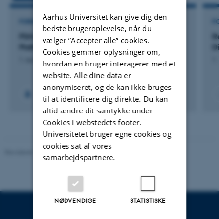
Aarhus Universitet kan give dig den
FORSKNINGSPROJEKT
F
bedste brugeroplevelse, når du
PSM-AP: Public Service Media in the Age of
R
vælger ”Accepter alle” cookies.
Platforms
Di
Cookies gemmer oplysninger om,
1. nov. 2022
-
30. nov. 2025
1.
hvordan en bruger interagerer med et
website. Alle dine data er
anonymiseret, og de kan ikke bruges
til at identificere dig direkte. Du kan
altid ændre dit samtykke under
Cookies i webstedets footer.
Universitetet bruger egne cookies og
cookies sat af vores
Revideret 10.12.2023
-
Pia Gjermandsen
samarbejdspartnere.
NØDVENDIGE
STATISTISKE