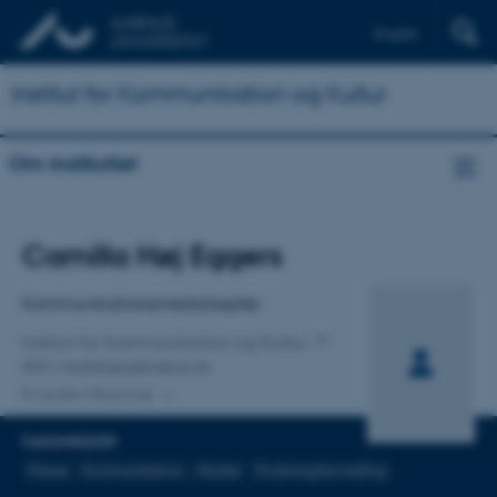
English
Institut for Kommunikation og Kultur
Om instituttet
Titel
Camilla Høj Eggers
Primær tilknytning
Kommunikationsmedarbejder
Institut for Kommunikation og Kultur
IKK's ledelsessekretariat
En anden tilknytning
FAGOMRÅDER
Presse
Kommunikation
Medier
Forskningsformidling