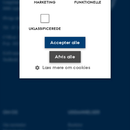
Langelandsgade 139
MARKETING
FUNKTIONELLE
8000 Aarhus C
Øvrige adresser og kort
Tlf.: 87 16 12 00
UKLASSIFICEREDE
CVR-nr: 31119103
Accepter alle
P-nr: 1013139411
EAN-nummer: 5798000418363
Afvis alle
Stedkode: 1411
Læs mere om cookies
Nødvendige
Statistiske
Marketing
Funktionelle
Uklassificerede
OM OS
UDDANNELSER
Om instituttet
Bachelor
Nødvendige cookies hjælper