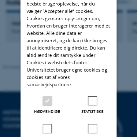
Kollegaer
Flere
bedste brugeroplevelse, når du
vælger ”Accepter alle” cookies.
Cookies gemmer oplysninger om,
Mark Gundelund
M
hvordan en bruger interagerer med et
Kommunikationsmedarbejder
Po
website. Alle dine data er
anonymiseret, og de kan ikke bruges
til at identificere dig direkte. Du kan
altid ændre dit samtykke under
Cookies i webstedets footer.
Revideret 10.12.2023
-
Pia Gjermandsen
Universitetet bruger egne cookies og
cookies sat af vores
samarbejdspartnere.
NØDVENDIGE
STATISTISKE
INSTITUT FOR
KOMMUNIKATION OG
KULTUR