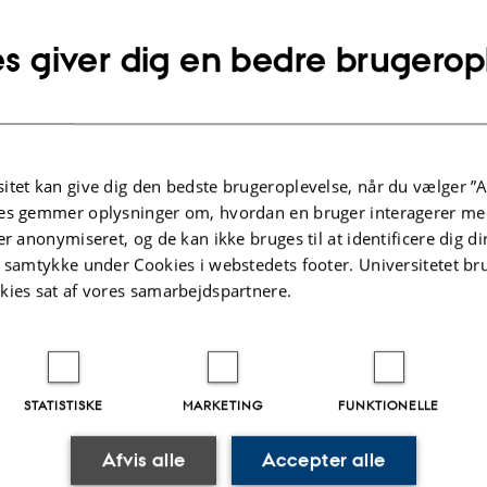
rviser i folkesundhed og i arbejds- og miljømedicin på m
s Universitet, ligesom jeg vejleder medicinstuderende o
s giver dig en bedre brugerop
sundhedsfaglige kandidatuddannelse. Jeg underviser ogs
de i eksponeringsvurdering.
itet kan give dig den bedste brugeroplevelse, når du vælger ”A
Arbejdsområder
es gemmer oplysninger om, hvordan en bruger interagerer med
er anonymiseret, og de kan ikke bruges til at identificere dig d
t samtykke under Cookies i webstedets footer. Universitetet br
bejdsområder inkluderer:
kies sat af vores samarbejdspartnere.
amanagement
istisk analyse i R og Stata
STATISTISKE
MARKETING
FUNKTIONELLE
geskemaundersøgelser og klinisk feltarbejde
Afvis alle
Accepter alle
kningsformidling via publikationer og på konferencer