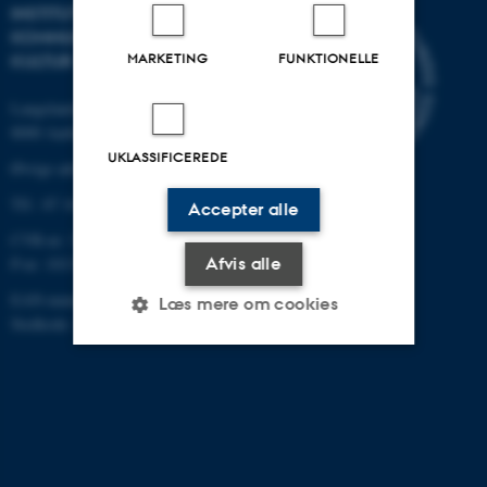
INSTITUT FOR
KOMMUNIKATION OG
MARKETING
FUNKTIONELLE
KULTUR
Langelandsgade 139
8000 Aarhus C
UKLASSIFICEREDE
Øvrige adresser og kort
Tlf.: 87 16 12 00
Accepter alle
CVR-nr: 31119103
Afvis alle
P-nr: 1013139411
EAN-nummer: 5798000418363
Læs mere om cookies
Stedkode: 1411
Nødvendige
Statistiske
Marketing
Funktionelle
Uklassificerede