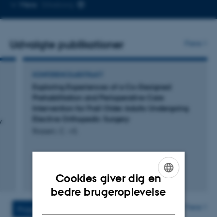
Kopier
Mere
Silkeborg
mailadresse
Udvalgte publikationer
Flere
KONFERENCEABSTRAKT
Exploring Experiences of a Co-Designed
Prehabilitation and Perioperative Care
Intervention for Frail Older Adults Undergoing
Elective Orthopedic Surgery
y
Rossen, C. +5.
Cookies giver dig en
Fagfællebedømt
ENGLISH
bedre brugeroplevelse
DANISH
Flere
Projekter
Aktiviteter