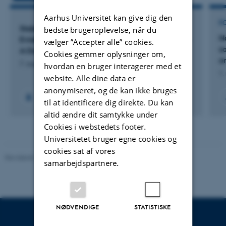
Aarhus Universitet kan give dig den
F
Stakeholder-Driven Research Priorities and
bedste brugeroplevelse, når du
N
Evidence Gaps in Specialized Spinal Pain Care:
vælger ”Accepter alle” cookies.
s
A Danish Priority Setting Partnership
Cookies gemmer oplysninger om,
o
7. august 2026
hvordan en bruger interagerer med et
1.
website. Alle dine data er
anonymiseret, og de kan ikke bruges
til at identificere dig direkte. Du kan
altid ændre dit samtykke under
Cookies i webstedets footer.
Universitetet bruger egne cookies og
cookies sat af vores
Revideret 10.12.2023
-
Pia Gjermandsen
samarbejdspartnere.
NØDVENDIGE
STATISTISKE