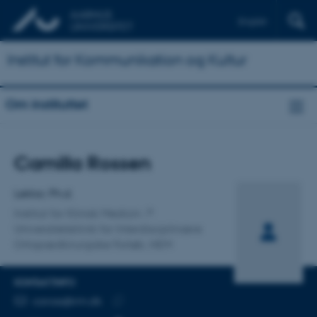
English
Institut for Kommunikation og Kultur
Om instituttet
Titel
Camilla Rossen
Primær tilknytning
Lektor, Ph.d.
Institut for Klinisk Medicin
Universitetsklinik for Interdisciplinære
Ortopædkirurgiske Forløb, HEM
KONTAKTINFO
MAILADRESSE
caross@rm.dk