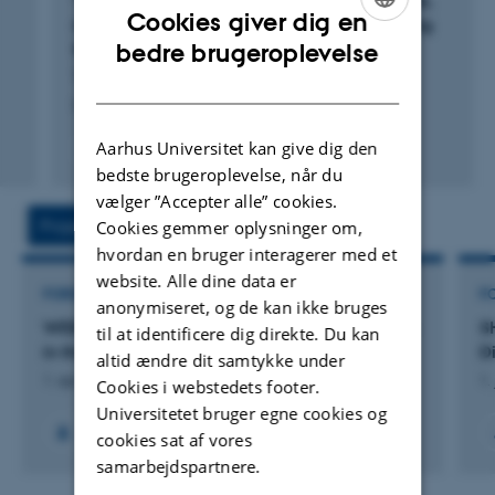
"It's not 30 pesos. It's 500 years.": Monuments,
Cookies giver dig en
memory and activism in the Wallmapu during
I serve
on the steering committee of the
UPAST Memory
ENGLISH
bedre brugeroplevelse
the Estallido Social in Chile
and Heritage Centre
at Aarhus University and co-chair
Thygesen, A.
DANISH
the Memory Studies Association’s
Memory and Activism
Literatura y Linguistica
Working Group
. I am also
a partner in
Mnemonics:
Aarhus Universitet kan give dig den
Fagfællebedømt
Network for Memory Studies
.
Digital
bedste brugeroplevelse, når du
version
vælger ”Accepter alle” cookies.
vedhæftet
Projekter
Aktiviteter
Cookies gemmer oplysninger om,
hvordan en bruger interagerer med et
website. Alle dine data er
FORSKNINGSPROJEKT
F
anonymiseret, og de kan ikke bruges
WEB CHILD: WEB CHILD Changing Childhoods
S
til at identificere dig direkte. Du kan
in the Early Era of the WWW
D
altid ændre dit samtykke under
1. apr. 2025
-
31. mar. 2030
1.
Cookies i webstedets footer.
Universitetet bruger egne cookies og
+3
cookies sat af vores
samarbejdspartnere.