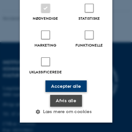
Revideret 10.12.2023
-
Pia Gjermandsen
NØDVENDIGE
STATISTISKE
MARKETING
FUNKTIONELLE
INSTITUT FOR
KOMMUNIKATION OG
UKLASSIFICEREDE
KULTUR
Accepter alle
Langelandsgade 139
8000 Aarhus C
Afvis alle
Øvrige adresser og kort
Læs mere om cookies
Tlf.: 87 16 12 00
CVR-nr: 31119103
P-nr: 1013139411