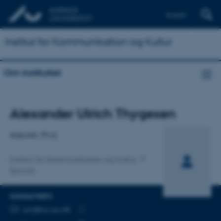
English
Institut for Kommunikation og Kultur
Om instituttet
Titel
Alexander Ulrich Thygesen
Primær tilknytning
Adjunkt, Ph.d.
Institut for Kommunikation og Kultur
Spansk
KONTAKTINFO
MAILADRESSE
aut@cc.au.dk