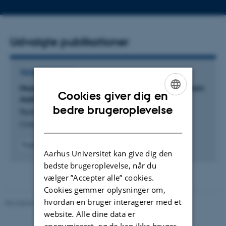
mailadresse
Udvalgte publikationer
TIDSSKRIFTARTIKEL
Museums as public spaces in the City: Insights from
Cookies giver dig en
Aarhus, Denmark
ENGLISH
bedre brugeroplevelse
Redaelli, E. +2.
DANISH
Cities
Fagfællebedømt
Aarhus Universitet kan give dig den
Digital
version
bedste brugeroplevelse, når du
vedhæftet
vælger ”Accepter alle” cookies.
Cookies gemmer oplysninger om,
hvordan en bruger interagerer med et
Revideret 10.12.2023
-
Pia Gjermandsen
website. Alle dine data er