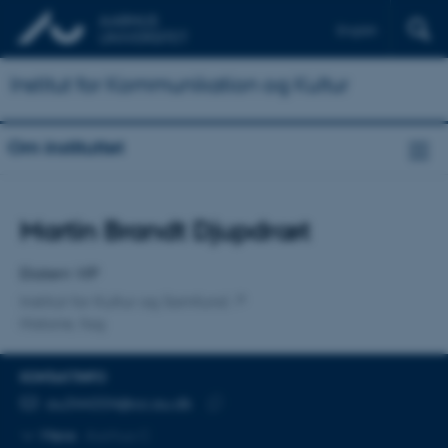
English
Institut for Kommunikation og Kultur
Om instituttet
Titel
Martin Brandt Djupdræt
Primær tilknytning
Ekstern VIP
Institut for Kultur og Samfund
Historie, fag
KONTAKTINFO
MAILADRESSE
au344334@cc.au.dk
Kopier
Mere
Aarhus C