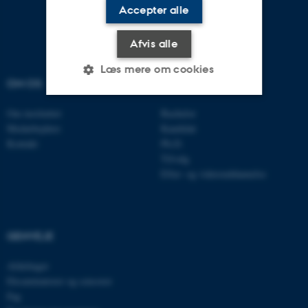
Accepter alle
Afvis alle
Læs mere om cookies
OM OS
UDDANNELSER
Om instituttet
Bachelor
Nødvendige
Statistiske
Marketing
Medarbejdere
Kandidat
Kontakt
Ph.D.
Funktionelle
Uklassificerede
Tilvalg
Efter- og videreuddannelse
Nødvendige cookies hjælper
med at gøre hjemmesiden
GENVEJE
brugbar ved at aktivere nogle
grundlæggende funktioner
Afdelinger
som navigation mm.
Eksaminatorer og censorer
Hjemmesiden kan ikke
Fag
fungerer uden disse cookies.