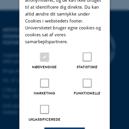
anonymiseret, og de kan ikke bruges
til at identificere dig direkte. Du kan
altid ændre dit samtykke under
Cookies i webstedets footer.
Universitetet bruger egne cookies og
INSTITUT FOR
cookies sat af vores
KOMMUNIKATION OG
samarbejdspartnere.
KULTUR
Langelandsgade 139
8000 Aarhus C
NØDVENDIGE
STATISTISKE
Øvrige adresser og kort
Tlf.: 87 16 12 00
CVR-nr: 31119103
MARKETING
FUNKTIONELLE
P-nr: 1013139411
EAN-nummer: 5798000418363
Stedkode: 1411
UKLASSIFICEREDE