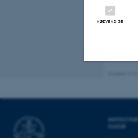
Fagf
NØDVENDIGE
Nødvendige
Revideret 10.12
Nødvendige cooki
grundlæggende fu
cookies.
INSTITUT F
KULTUR