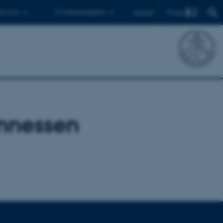
Find
 ph.d.er
Til medarbejdere
English
nnessen