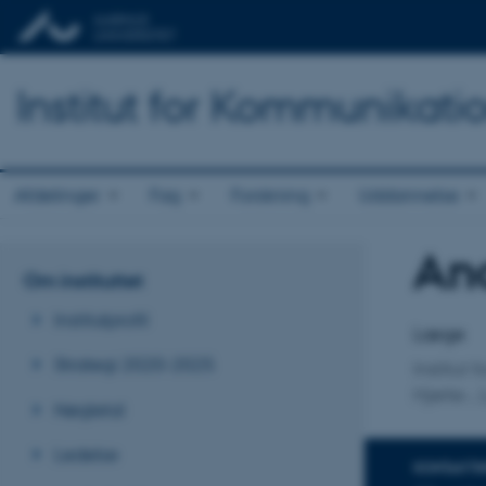
Institut for Kommunikati
Afdelinger
Fag
Forskning
Uddannelse
An
Titel
Om instituttet
Primær 
Institutprofil
Læge
Strategi 2020-2025
Institut 
Hjerte-,
Nøgletal
Ledelse
KONTAKTI