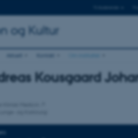
Til studerende
Til
on og Kultur
Aktuelt
Kontakt
Om instituttet
dreas Kousgaard Joha
tilknytning
for Klinisk Medicin
 Lunge- og Karkirurgi
NFO