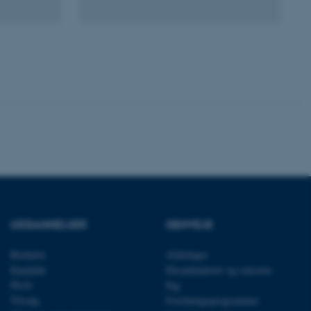
ere nogle
rer uden disse
 vores CMS-udbyder,
identificere en backend-
bruger er logget ind i
rbundet med Typo3-
emet. Det bruges generelt
UDDANNELSER
GENVEJE
ntifikator for at gøre det
præferencer, men i mange
 ikke nødvendigt, da det
Bachelor
Afdelinger
lt af platformen, skønt
webstedsadministratorer. I
Kandidat
Eksaminatorer og censorer
dstillet til at blive
Ph.D.
Fag
en browsersession. Det
entifikator i stedet for
Tilvalg
Forskningsprogrammer