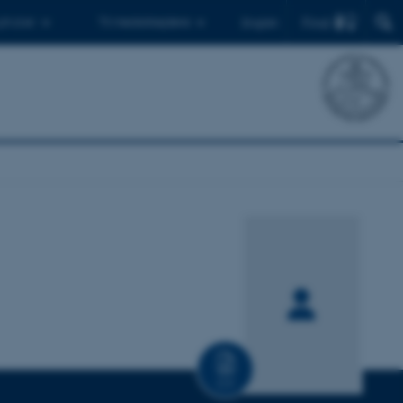
Find
 ph.d.er
Til medarbejdere
English
CV