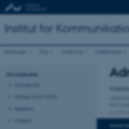
Institut for Kommunikati
Afdelinger
Fag
Forskning
Uddannelse
Adr
Titel
Om instituttet
Primær 
Institutprofil
Projektk
Strategi 2020-2025
Institut
IKK's led
Nøgletal
En anden ti
Ledelse
KONTAKTI