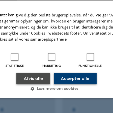
ællebedømt
Fagfællebedømt
itet kan give dig den bedste brugeroplevelse, når du vælger ”A
es gemmer oplysninger om, hvordan en bruger interagerer med
er anonymiseret, og de kan ikke bruges til at identificere dig d
Flere
ter
Aktiviteter
t samtykke under Cookies i webstedets footer. Universitetet br
kies sat af vores samarbejdspartnere.
NINGSPROJEKT
FORSKNINGSPROJEKT
T: Next generation
SynchroniCity-IoT
net of Things
1. jan. 2017
-
31. dec. 2019
STATISTISKE
MARKETING
FUNKTIONELLE
 2018
-
1. nov. 2021
Afvis alle
Accepter alle
Læs mere om cookies
Statistiske
Marketing
Funktionelle