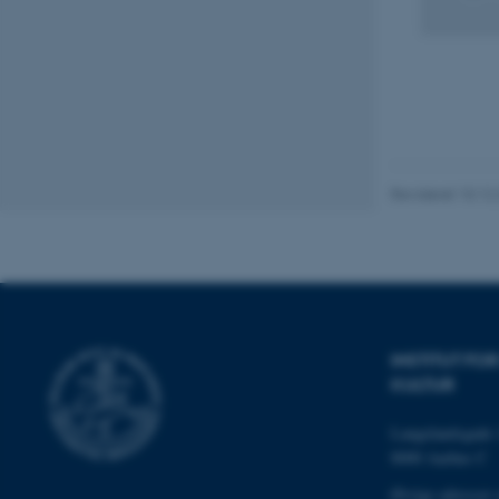
Nødvendige cooki
grundlæggende fu
cookies.
Revideret 10.12
Navn
be_typo_user
fe_typo_user
INSTITUT F
KULTUR
Langelandsgade 
8000 Aarhus C
Øvrige adresser 