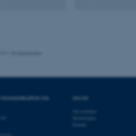
es hjælper med at gøre hjemmesiden brugbar ved at aktiv
nktioner som navigation mm. Hjemmesiden kan ikke funge
.2023
-
Pia Gjermandsen
Udbyder / Domæne
Udløb
Beskrivelse
30
Denne cookie sættes af
TYPO3 Association
minutter
TYPO3, og bruges til at 
.au.dk
session, når en backend-
TYPO3 eller Frontend.
30
Dette cookienavn er fo
Typo3 Association
minutter
webindholdsstyringssyst
.au.dk
OR KOMMUNIKATION OG
OM OS
som en brugersessionside
muligt at gemme bruger
tilfælde er det muligvis
Om instituttet
kan indstilles ved defau
dette kan forhindres af 
139
Medarbejdere
de fleste tilfælde er det in
Kontakt
ødelagt i slutningen af 
indeholder en tilfældig id
specifikke brugerdata.
og kort