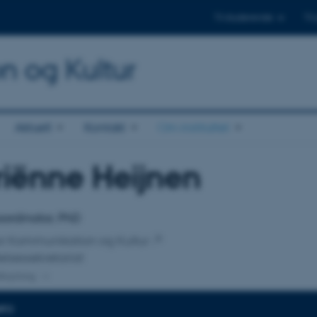
Til studerende
Til
on og Kultur
Aktuelt
Kontakt
Om instituttet
iënne Heijnen
tilknytning
oordinator, PhD
 for Kommunikation og Kultur
elsessekretariat
lknytning
NFO