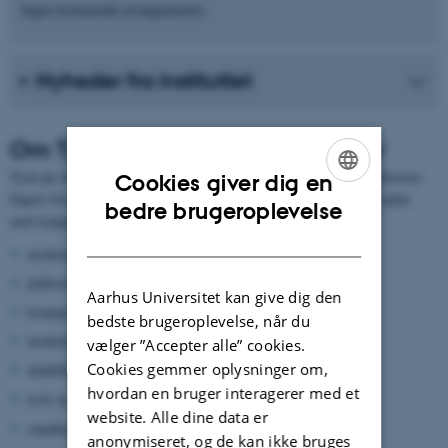
Ingen kommende arrangementer.
Nyheder fra instituttet
Om Tysk Sprog, Litteratur og Kultur
Tysk på AU rummer fokusområderne sprog, litteratur, kultur og historie.
Cookies giver dig en
Fagets forskere har deres særlige ekspertiser inden for disse fire søjler
ENGLISH
bedre brugeroplevelse
med tyngdepunkter inden for følgende områder:
DANISH
moderne grammatik
jiddisch
Aarhus Universitet kan give dig den
komparativ germansk lingvistik
bedste brugeroplevelse, når du
moderne litteratur og filosofi
vælger ”Accepter alle” cookies.
Cookies gemmer oplysninger om,
middelhøjtysk litteratur
hvordan en bruger interagerer med et
tysk og nederlandsk religiøs litteratur i det 15. århundrede
website. Alle dine data er
sundhedskultur og Lebensreform
anonymiseret, og de kan ikke bruges