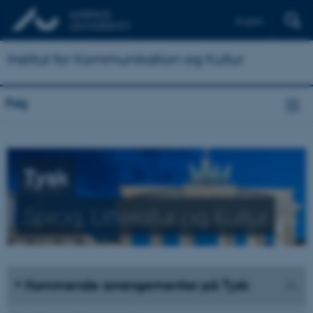
English
Institut for Kommunikation og Kultur
Fag
Tysk
Sprog, Litteratur og Kultur
Kommende arrangementer på Tysk