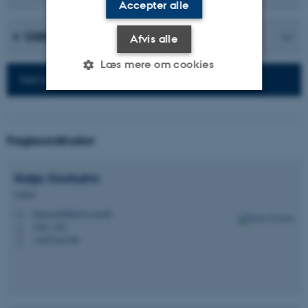
Accepter alle
Uddannelser
Afvis alle
Læs mere om cookies
Netværk for alumner
Nødvendige
Statistiske
Marketing
Fagkoordinator
Funktionelle
Uklassificerede
Katja
Gorbahn
Lektor
Nødvendige cookies hjælper
katja.gorbahn@cc.au.dk
M
med at gøre hjemmesiden
1481, 542
H
brugbar ved at aktivere nogle
+4587162706
P
grundlæggende funktioner
som navigation mm.
Hjemmesiden kan ikke
fungerer uden disse cookies.