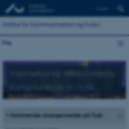
English
Institut for Kommunikation og Kultur
Fag
International virksomheds­
kommunikation i tysk
Kommende arrangementer på Tysk