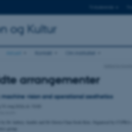
Til studerende
Til
on og Kultur
Aktuelt
Kontakt
Om instituttet
Institut for Kom
ldte arrangementer
: machine vision and operational aesthetics
g
19.
maj 2026,
kl. 15:00
 by zoom
lk by Dr Aubrey Anable and Dr Gloria Chan Sook Kim. Organised by CUPRA 
tics group.