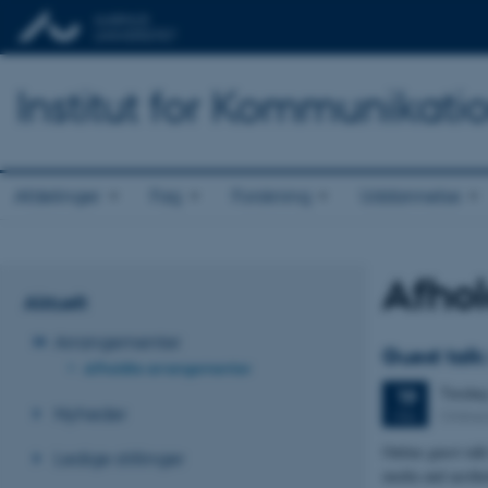
Institut for Kommunikati
Afdelinger
Fag
Forskning
Uddannelse
Afho
Aktuelt
Arrangementer
Guest talk
Afholdte arrangementer
Tirsda
19
Nyheder
Online
MAJ
Online guest ta
Ledige stillinger
media and aesthe