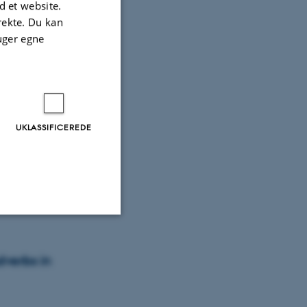
 et website.
irekte. Du kan
C
uger egne
als
UKLASSIFICEREDE
 for syntactic
Uklassificerede
dverbs in
ere nogle