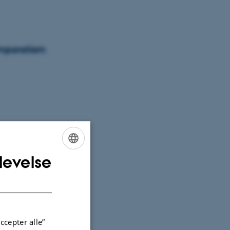
omparatism
levelse
ENGLISH
DANISH
Art:
ccepter alle”