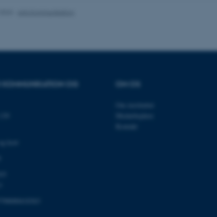
Session
Generel formål platform 
Oracle Corporation
.2023
-
Arts Kommunikation
websteder skrevet i JSP. 
.au.dk
opretholde en anonym br
1 uge
Denne cookie bruges til 
Amazon Web Services, Inc.
belastningsbalancering, h
airtable.com
besøgendes sideanmodning
den samme server i enhv
Session
Cookiesæt fra Adobe Col
Adobe Inc.
Brugt i forbindelse med
eddiprod.au.dk
cookie med entydigt at i
OR KOMMUNIKATION OG
OM OS
(browser) for at gøre de
opretholde brugersessio
disse bruges er specifi
Om instituttet
indeholder et tilfældigt ta
139
Medarbejdere
klienten.
Kontakt
11
Denne cookie indstilles a
OneTrust LLC
måneder
cookieoverensstemmelse
.pure.au.dk
og kort
4 uger
gemmer oplysninger om k
som webstedet bruger, 
0
givet eller trukket tilba
hver kategori. Dette gør 
webstedsejere at forhind
03
kategori indstilles i bru
1
ikke gives samtykke. Co
levetid på et år, så ti
siden får deres præferen
798000418363
indeholder ingen oplysni
den besøgende.