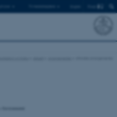
Find
 ph.d.er
Til medarbejdere
English
munikation og Kultur
Aktuelt
Arrangementer
Afholdte arrangementer
+ Environmental