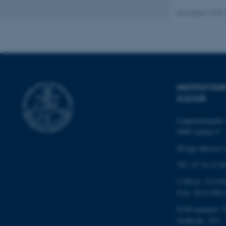
JSESSIONID
Revideret 10.07
AWSALBTGCORS
CFTOKEN
INSTITUT F
KULTUR
Langelandsgade 
8000 Aarhus C
OptanonConsent
Øvrige adresser 
Tlf.: 87 16 12 0
CVR-nr: 311191
P-nr: 101313941
EAN-nummer: 5
Stedkode: 1411