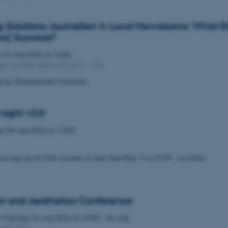
Solutions Journalism in Local Newsrooms: What E
rs) Success?
g
19.
maj 2026,
kl. 10:00
e 15, 8200 Aarhus N, 5510 - 103
ckson, Bournemouth University
night v3.0
ag
18.
maj 2026,
kl. 15:00
 sign up for both sessions no later than May 13 at 10.00 - see below.
on and Aesthetics Conference
,
Mandag
18.
maj 2026,
kl. 09:00
-
20. maj