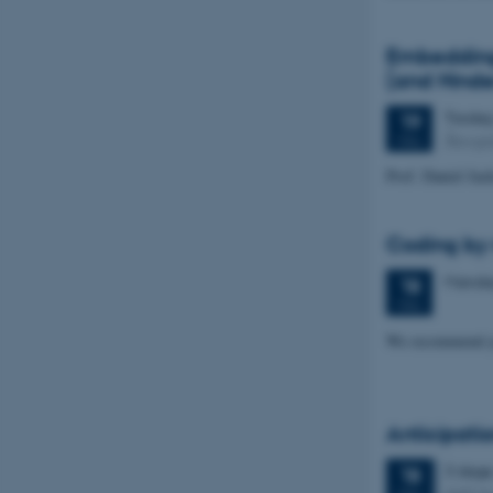
Embedding 
(and Hinde
Tirsda
19
Åbogad
MAJ
Prof. Daniel Ja
Coding by 
Mand
18
MAJ
We recommend you
Anticipati
3 dage
18