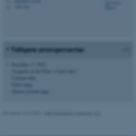
hojlund@cc.au.dk
M
AWSALBTGCORS
Amazon Web Services, Inc.
1485, 526
H
airtable.com
CFTOKEN
Adobe Inc.
eddiprod.au.dk
Tidligere arrangementer
November 17, 2022:
"Linguists in the Wild - Career talks"
5 alumni talks
Videos
here
Alumni portraits
here
OptanonConsent
OneTrust LLC
.pure.au.dk
Revideret 16.04.2026
-
Web Katrinebjerg Kasernen, CC