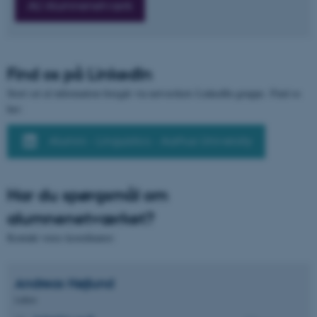
AU Alumnenetværk
Find os på LinkedIn
Stort set al information foregår via netværkets LinkedIn-gruppe. Find os
her:
Alumni - Linguistics - Aarhus University
ASP.NET_SessionId
Microsoft Corporation
.au.dk
Har du spørgsmål om
alumnenetværket?
Kontakt vores koordinator:
JSESSIONID
Oracle Corporation
.au.dk
Andreas
Højlund
Lektor