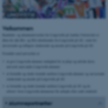
Velkommen
Kandidat- og alumnenetværket for Lingvistik på Aarhus Universitet er
åben for alle BA- og MA-dimittender fra Lingvistik på AU, samt for
nuværende og tidligere studerende og ansatte på Lingvistik på AU.
Formålet med netværket er
at give Lingvistik-alumner mulighed for at pleje og udvide deres
netværk med andre Lingvistik-alumner
at formidle og skabe kontakt mellem Lingvistik-alumner og nuværende
studerende og ansatte på Lingvistik på AU
at formidle og skabe kontakt mellem Lingvistik på AU og de
erhverv hvor Lingvistik-alumnerne får arbejde efter endt studietid
Alumneportrætter