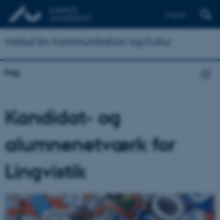
English
Institut for Kommunikation og Kultur
Fag
Kandidat- og
alumnenetværk for
Lingvistik