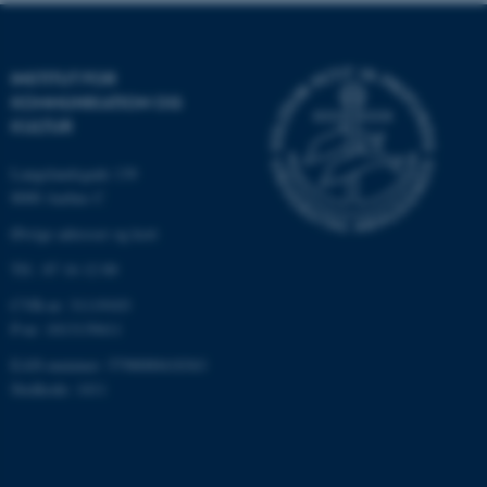
INSTITUT FOR
KOMMUNIKATION OG
KULTUR
Langelandsgade 139
8000 Aarhus C
ARRAffinity
Microsoft Corporation
.ofn.au.dk
Øvrige adresser og kort
Tlf.: 87 16 12 00
CVR-nr: 31119103
P-nr: 1013139411
EAN-nummer: 5798000418363
PHPSESSID
PHP.net
aarhusbss.app.geckobooking.dk
Stedkode: 1411