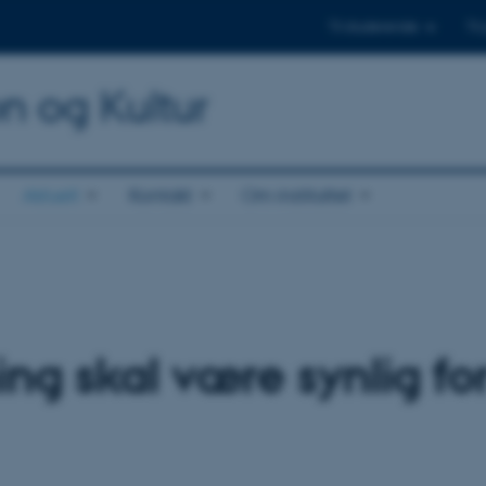
Til studerende
Til
on og Kultur
Aktuelt
Kontakt
Om instituttet
ing skal være synlig f