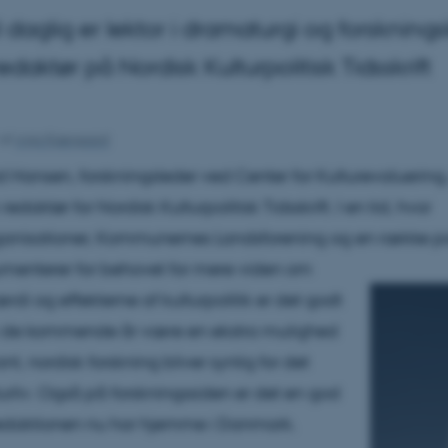
l daglig er lektor i dramaturgi og forskning
edaktør på Nordisk Kulturpolitisk Tidsskrift
af
Anja Kjærgaard
d Hansen, forskningsleder ved Center for Kulturevaluering
edaktør for Nordisk Kulturpolitisk Tidsskrift. I en tid, hvor
anisationer, Kommunernes Landsforening og en række pol
umenterer for behovet for mere viden om
rdi og effekterne af kulturpolitik er det godt
l i de kommende år være en ekstra mulighed
vant, nordisk forskning bliver synlig for det
urliv. Også på forskningssiden er det en god
redaktionen nu har hjemme i Danmark.