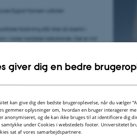
uise Ejgod Hansen udtaler:
olitiske forskning står ikke så stærkt i
 i vores nordiske nabolande. Det er mit
re danske forskere ser muligheden for at
tidsskriftet, og at vi dermed får øjnene op for
s giver dig en bedre brugerop
politiske aspekter af den forskning, der
erhjemme.”
skningsartikler rummer Nordisk Kulturpolitisk
itet kan give dig den bedste brugeroplevelse, når du vælger ”A
gså anmeldelser og perspektivartikler, der i
es gemmer oplysninger om, hvordan en bruger interagerer med
atterende form kan rejse kulturpolitiske
er anonymiseret, og de kan ikke bruges til at identificere dig d
t samtykke under Cookies i webstedets footer. Universitetet br
kies sat af vores samarbejdspartnere.