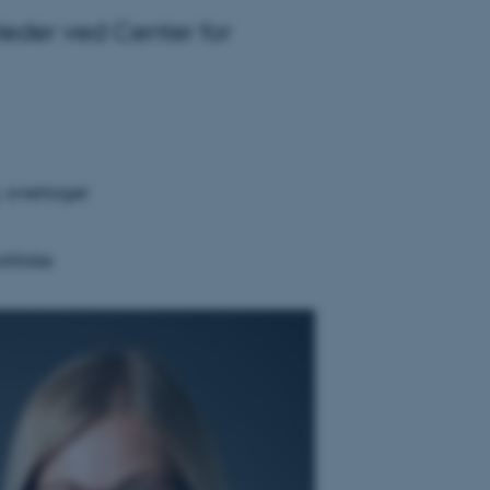
sleder ved Center for
, overtager
itiske