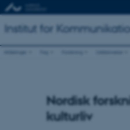
Institut for Kommunikati
Afdelinger
Fag
Forskning
Uddannelse
Nordisk forskn
kulturliv