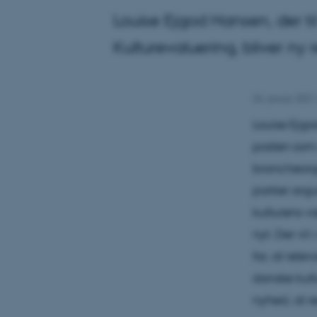
Louise Ejgod Hansen, der ti
Kulturevaluering, bliver ny r
26. januar 2021
Louise Ejgo
posten som r
brancheorg
partier arg
kulturens væ
nyt. Der vi
for, at rele
danske kult
nyhed, at 