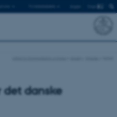
Find
 ph.d.er
Til medarbejdere
English
Institut for Kommunikation og Kultur
Aktuelt
Nyheder
Nyhed
or det danske