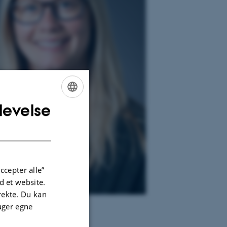
levelse
ENGLISH
DANISH
ccepter alle”
 et website.
irekte. Du kan
uger egne