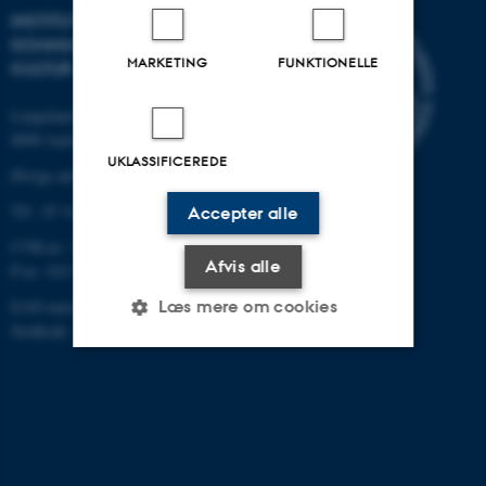
INSTITUT FOR
KOMMUNIKATION OG
MARKETING
FUNKTIONELLE
KULTUR
Langelandsgade 139
8000 Aarhus C
UKLASSIFICEREDE
Øvrige adresser og kort
Tlf.: 87 16 12 00
Accepter alle
CVR-nr: 31119103
Afvis alle
P-nr: 1013139411
Læs mere om cookies
EAN-nummer: 5798000418363
Stedkode: 1411
Nødvendige
Statistiske
Marketing
Funktionelle
Uklassificerede