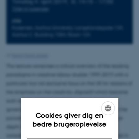
Torsdag 4. april 2019,
kl. 14:15 - 17:00
Tilføj til kalender
STED
Kasernen, Aarhus University, Langelandsgade 139,
Aarhus C, Building 1584, Room 124
Af
Yasmin Marie Jensen
This lecture comprises a critical overview of the leading
paradigms in creative labour studies 1999-2019 with a
particular but not exclusive focus on the UK for reasons of
the emphasis on the creativity
dispositif
which became
such an emblematic feature of New Labour
governmentality 1997-2007. The lecture reflects on the
Cookies giver dig en
paradigm of cultural policy, it then considers in more
ENGLISH
bedre brugeroplevelse
depth 'places of creative labour', followed by a
DANISH
consideration of the role which art theory has played in