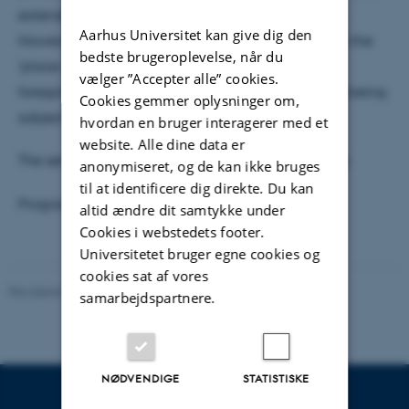
extending the debate into the politics of precarity.
Aarhus Universitet kan give dig den
However, the main thread of the lecture is to query the
bedste brugeroplevelse, når du
'place of the object' so that its ‘social life’ can be
vælger ”Accepter alle” cookies.
foregrounded and animated politically while also being
Cookies gemmer oplysninger om,
subject to greater analytical scrutiny.
hvordan en bruger interagerer med et
website. Alle dine data er
The seminar is public, and we welcome everybody.
anonymiseret, og de kan ikke bruges
til at identificere dig direkte. Du kan
Programme:
Aesthetic Seminars Spring 2019
altid ændre dit samtykke under
Cookies i webstedets footer.
Universitetet bruger egne cookies og
cookies sat af vores
Revideret 06.08.2026
-
Arts Kommunikation
samarbejdspartnere.
NØDVENDIGE
STATISTISKE