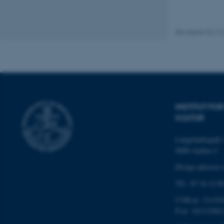
Nødvendige cooki
grundlæggende fu
cookies.
Revideret 02.12
Navn
be_typo_user
INSTITUT F
KULTUR
fe_typo_user
Langelandsgade 
8000 Aarhus C
Øvrige adresser 
Tlf.: 87 16 12 0
CVR-nr: 311191
ASP.NET_SessionId
P-nr: 101313941