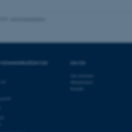
es hjælper med at gøre hjemmesiden brugbar ved at aktiv
nktioner som navigation mm. Hjemmesiden kan ikke funge
.2025
-
Arts Kommunikation
Udbyder / Domæne
Udløb
Beskrivelse
30
Denne cookie sættes af
TYPO3 Association
minutter
TYPO3, og bruges til at 
.au.dk
session, når en backend-
OR KOMMUNIKATION OG
OM OS
TYPO3 eller Frontend.
30
Dette cookienavn er fo
Typo3 Association
Om instituttet
minutter
webindholdsstyringssyst
.au.dk
som en brugersessionside
139
Medarbejdere
muligt at gemme bruger
tilfælde er det muligvis
Kontakt
kan indstilles ved defau
dette kan forhindres af 
og kort
de fleste tilfælde er det in
ødelagt i slutningen af 
0
indeholder en tilfældig id
specifikke brugerdata.
03
Session
Denne cookie er en purp
Microsoft Corporation
1
cookie, der bruges af hj
.au.dk
i Microsoft .net- teknolo