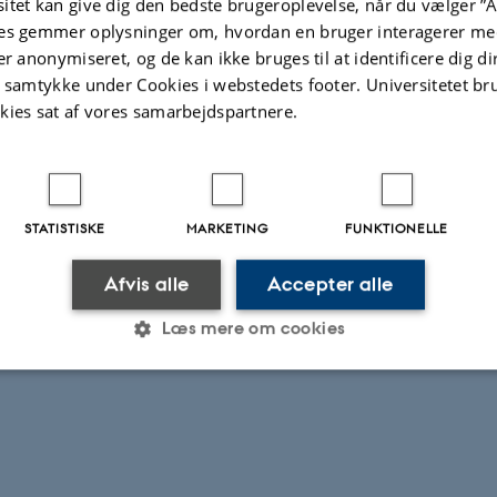
itet kan give dig den bedste brugeroplevelse, når du vælger ”A
Foreman, director of The Image You Missed, to learn about 
es gemmer oplysninger om, hvordan en bruger interagerer med
g and methodology and to think about how we may use f
er anonymiseret, og de kan ikke bruges til at identificere dig d
t samtykke under Cookies i webstedets footer. Universitetet br
 archival images to explore transnational, intergeneratio
kies sat af vores samarbejdspartnere.
conflict and struggle. There will be a particular focus on 
 art and the role of images in dealing with conflict in No
te and Venue: Tuesday 23th. April 19:00 –21:00 building 
s from English and Intercultural Studies (incl. PhD student
STATISTISKE
MARKETING
FUNKTIONELLE
d staff with an interest in memory, artistic methodologies
Afvis alle
Accepter alle
 practices are welcome. The event is open but registrati
ease register for a spot by email to
amj@cc.au.dk
Læs mere om cookies
Statistiske
Marketing
Funktionelle