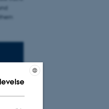
und
rthern
levelse
ENGLISH
DANISH