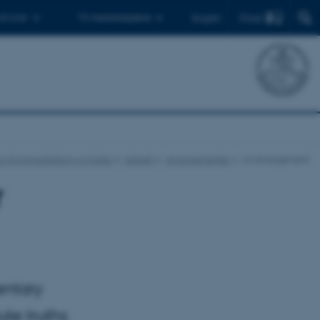
Find
 ph.d.er
Til medarbejdere
English
 for Kommunikation og Kultur
Aktuelt
Arrangementer
vis arrangement
r
entary
te truths