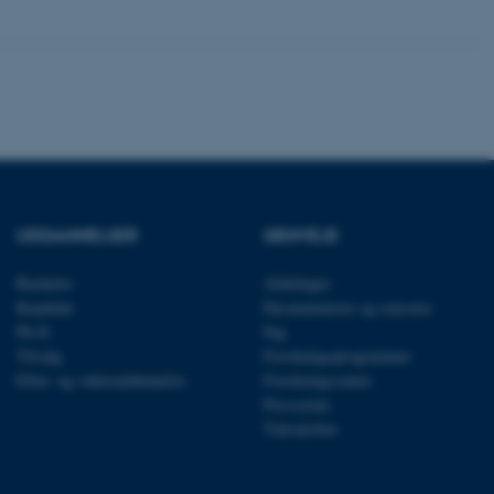
ere nogle
rer uden disse
 vores CMS-udbyder,
identificere en backend-
bruger er logget ind i
UDDANNELSER
GENVEJE
rbundet med Typo3-
Bachelor
Afdelinger
emet. Det bruges generelt
ntifikator for at gøre det
Kandidat
Eksaminatorer og censorer
præferencer, men i mange
 ikke nødvendigt, da det
Ph.D.
Fag
lt af platformen, skønt
Tilvalg
Forskningsprogrammer
webstedsadministratorer. I
dstillet til at blive
Efter- og videreuddannelse
Forskningscentre
en browsersession. Det
Presserum
entifikator i stedet for
Tidsskrifter
ose platform session
emmesider, som er skrevet
gi. Den bruges af serveren