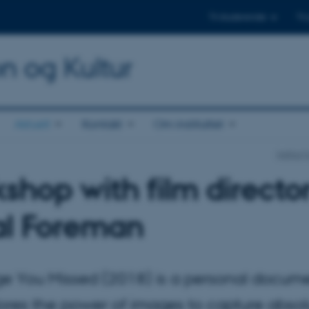
Til studerende
Til
on og Kultur
Aktuelt
Kontakt
Om instituttet
Institut
shop with film directo
l Foreman
e You Missed (2018) is a personal docum
ores the power of images to capture absolu