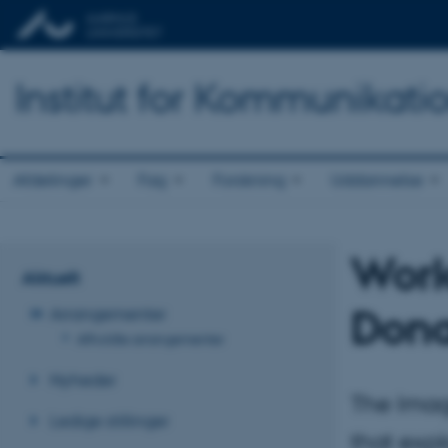
Institut for Kommunikati
Afdelinger
Fag
Forskning
Uddannelse
Work
Aktuelt
Dona
Arrangementer
Afholdte arrangementer
Nyheder
The Imag
Ledige stillinger
that expl