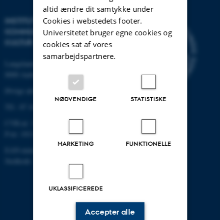
altid ændre dit samtykke under
Cookies i webstedets footer.
INSTITUT FOR
KOMMUNIKATION OG
Universitetet bruger egne cookies og
KULTUR
cookies sat af vores
samarbejdspartnere.
Langelandsgade 139
8000 Aarhus C
Øvrige adresser og kort
NØDVENDIGE
STATISTISKE
Tlf.: 87 16 12 00
CVR-nr: 31119103
P-nr: 1013139411
MARKETING
FUNKTIONELLE
EAN-nummer: 5798000418363
Stedkode: 1411
UKLASSIFICEREDE
Accepter alle