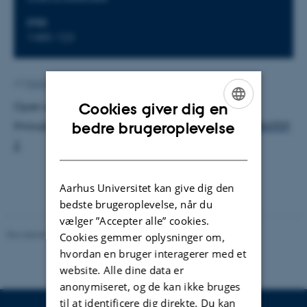
STED
1485-123
Af
Mathias Muusmann
Open event - also accesible
Cookies giver dig en
ENGLISH
through:
https://aarhusuniversity.zoom.us/j/6564486959
bedre brugeroplevelse
2
DANISH
Aarhus Universitet kan give dig den
bedste brugeroplevelse, når du
vælger ”Accepter alle” cookies.
Revideret 02.12.2025
-
Arts Kommunikation
Cookies gemmer oplysninger om,
hvordan en bruger interagerer med et
website. Alle dine data er
anonymiseret, og de kan ikke bruges
til at identificere dig direkte. Du kan