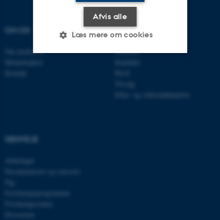
Afvis alle
OM OS
UDDANNELSER
Læs mere om cookies
Om instituttet
Bachelor
Medarbejdere
Kandidat
Nødvendige
Statistiske
Marketing
Kontakt
Ph.D.
Tilvalg
Funktionelle
Uklassificerede
Efter- og videreuddannelse
Nødvendige cookies hjælper
GENVEJE
med at gøre hjemmesiden
brugbar ved at aktivere nogle
Afdelinger
grundlæggende funktioner
Eksaminatorer og censorer
som navigation mm.
Fag
Hjemmesiden kan ikke
Forskningsprogrammer
fungerer uden disse cookies.
Forskningscentre
Presserum