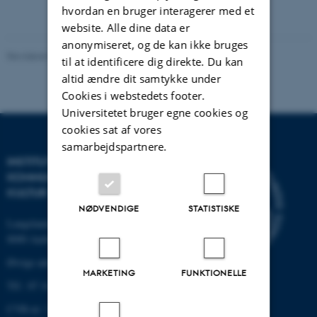
hvordan en bruger interagerer med et
website. Alle dine data er
anonymiseret, og de kan ikke bruges
Revideret 02.12.2025
-
Arts Kommunikation
til at identificere dig direkte. Du kan
altid ændre dit samtykke under
Cookies i webstedets footer.
Universitetet bruger egne cookies og
cookies sat af vores
samarbejdspartnere.
INSTITUT FOR
KOMMUNIKATION OG
KULTUR
NØDVENDIGE
STATISTISKE
Langelandsgade 139
8000 Aarhus C
Øvrige adresser og kort
MARKETING
FUNKTIONELLE
Tlf.: 87 16 12 00
CVR-nr: 31119103