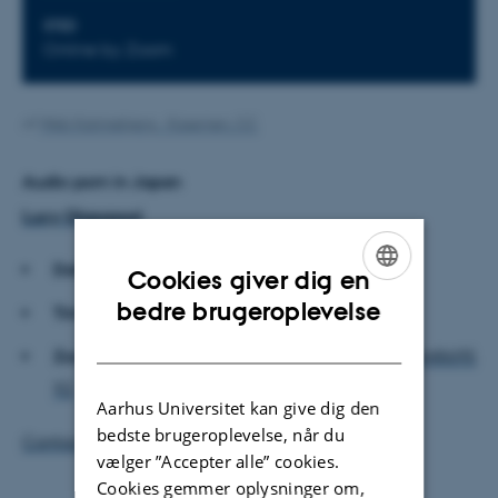
STED
Online by Zoom
Af
Web Katrinebjerg - Kasernen, CC
Audio porn in Japan
Lucy Glasspool
Date:
4th November 2025
Cookies giver dig en
ENGLISH
bedre brugeroplevelse
Time:
14:00-15:00
DANISH
Zoom
:
https://aarhusuniversity.zoom.us/j/656448695
92
Aarhus Universitet kan give dig den
bedste brugeroplevelse, når du
Contact: Michaela Hejná
vælger ”Accepter alle” cookies.
Cookies gemmer oplysninger om,