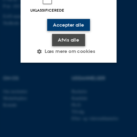
P-nr: 1013139411
UKLASSIFICEREDE
EAN-nummer: 5798000418363
Stedkode: 1411
Accepter alle
Afvis alle
Læs mere om cookies
Nødvendige
Statistiske
Marketing
OM OS
UDDANNELSER
Funktionelle
Uklassificerede
Om instituttet
Bachelor
Medarbejdere
Kandidat
Kontakt
Ph.D.
Nødvendige cookies hjælper
Tilvalg
Efter- og videreuddannelse
med at gøre hjemmesiden
brugbar ved at aktivere nogle
grundlæggende funktioner