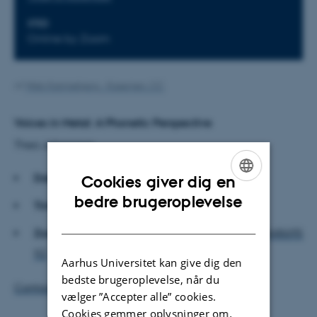
STED
Online by Zoom
Af
Web Katrinebjerg - Kasernen, CC
Voices in Metal: A Phonetic Perspective
Thea Johansson
Date:
21st October 2025
Cookies giver dig en
ENGLISH
bedre brugeroplevelse
Time:
14:00-15:00
DANISH
Zoom
:
https://aarhusuniversity.zoom.us/j/656448695
92
Aarhus Universitet kan give dig den
bedste brugeroplevelse, når du
Contact: Michaela Hejná
vælger ”Accepter alle” cookies.
Cookies gemmer oplysninger om,