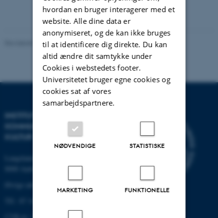
hvordan en bruger interagerer med et
website. Alle dine data er
anonymiseret, og de kan ikke bruges
Revideret 02.12.2025
-
Arts Kommunikation
til at identificere dig direkte. Du kan
altid ændre dit samtykke under
Cookies i webstedets footer.
Universitetet bruger egne cookies og
cookies sat af vores
samarbejdspartnere.
INSTITUT FOR
KOMMUNIKATION OG
KULTUR
NØDVENDIGE
STATISTISKE
Langelandsgade 139
8000 Aarhus C
Øvrige adresser og kort
MARKETING
FUNKTIONELLE
Tlf.: 87 16 12 00
CVR-nr: 31119103