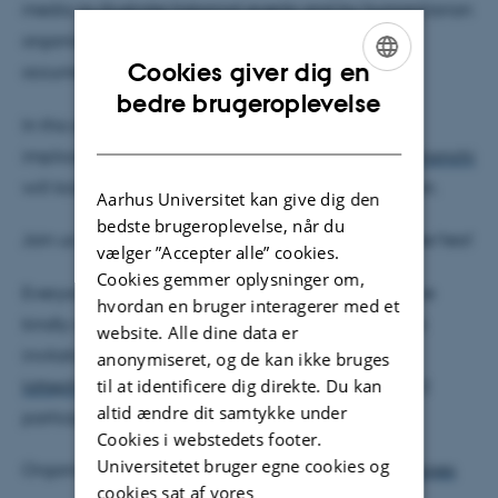
media to illustrate historical events and by humanitarian
organisations to depict victims of catastrophic
Cookies giver dig en
occurrences.
ENGLISH
bedre brugeroplevelse
In this session, we will look at and discuss the
DANISH
implications of this growing tendency.
Jasmin Kermanchi
will kickstart our discussion with a short presentation.
Aarhus Universitet kan give dig den
bedste brugeroplevelse, når du
Join us – we have free lunch sandwiches and coffee/tea!
vælger ”Accepter alle” cookies.
Cookies gemmer oplysninger om,
Everyone is welcome, but due to catering needs, we
hvordan en bruger interagerer med et
kindly ask you to register by accepting the Outlook
website. Alle dine data er
invitation or by sending an email to Lotte at
anonymiseret, og de kan ikke bruges
til at identificere dig direkte. Du kan
lottephilipsen@cc.au.dk
(we have room for max. 12
altid ændre dit samtykke under
participants)
Cookies i webstedets footer.
Universitetet bruger egne cookies og
Organised by
AIIM – Centre for Aesthetics of AI Images
.
cookies sat af vores