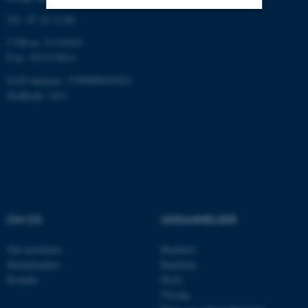
Tlf.: 87 16 12 00
Nødvendige
Statistiske
Marketing
CVR-nr: 31119103
P-nr: 1013139411
Funktionelle
Uklassificerede
EAN-nummer: 5798000418363
Stedkode: 1411
Nødvendige cookies hjælper
med at gøre hjemmesiden
brugbar ved at aktivere nogle
grundlæggende funktioner
som navigation mm.
Hjemmesiden kan ikke
fungerer uden disse cookies.
OM OS
UDDANNELSER
Om instituttet
Bachelor
Medarbejdere
Kandidat
Navn
Udbyder / Domæne
Kontakt
Ph.D.
Tilvalg
be_typo_user
TYPO3 Association
.au.dk