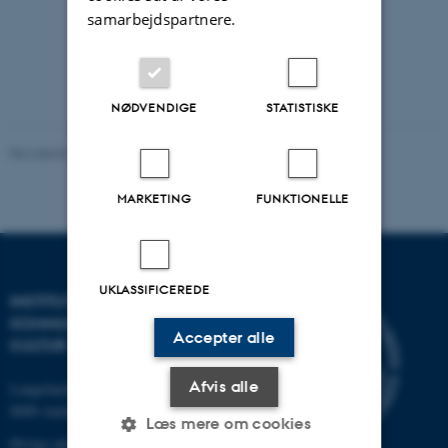
samarbejdspartnere.
NØDVENDIGE
STATISTISKE
Revideret 02.12.2025
-
Arts Kommunikation
MARKETING
FUNKTIONELLE
UKLASSIFICEREDE
INSTITUT FOR
KOMMUNIKATION OG
Accepter alle
KULTUR
Afvis alle
Langelandsgade 139
8000 Aarhus C
Læs mere om cookies
Øvrige adresser og kort