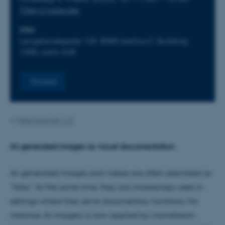
Tilføj til kalender
STED
Langelandsgade 139, 8000 Aarhus C. Building
1580, room 428.
Tilmeld
Af
Web Kasernen, CC
AI-generated images as visual documentation
AI-generated images and videos are often described as
“fake.” At the same time, they are increasingly used in
settings where they serve documentary functions. For
instance, AI imagery is now applied by mainstream