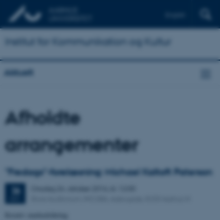
English
Institut for Kommunikation og Kultur
Aktuelt
Afholdte
arrangementer
"Fredags"-forelæsning: Michael Kaltoft Paterson
Onsdag
26.
oktober 2016,
kl. 12:00
26
Store Auditorium, INCUBA, Aabogade, 8200 Aarhus N
OKT.
Kreativ markedsføring