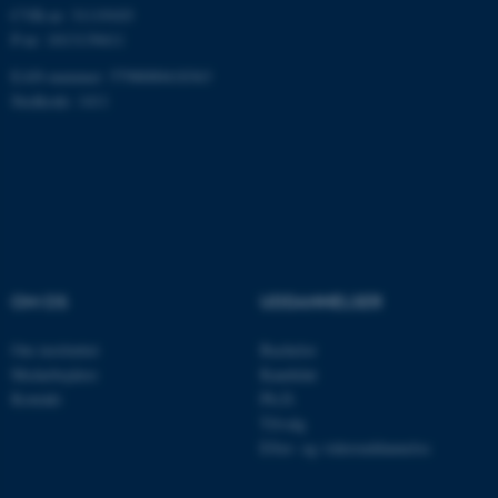
CVR-nr: 31119103
P-nr: 1013139411
fe_typo_user
Typo3 Association
EAN-nummer: 5798000418363
.au.dk
Stedkode: 1411
OM OS
UDDANNELSER
Om instituttet
Bachelor
Medarbejdere
Kandidat
ASP.NET_SessionId
Microsoft Corporation
.au.dk
Kontakt
Ph.D.
Tilvalg
Efter- og videreuddannelse