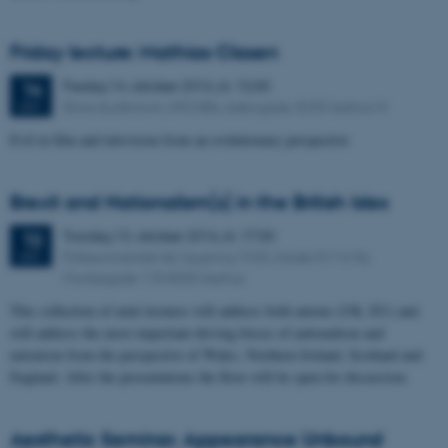
Friday lecture: Mathias Clasen
Fredag
14.
oktober 2016,
kl. 15:00
14
Store Auditorium, INCUBA, Aabogade, 8200 Aarhus N
OKT.
Evil in film and television from an evolutionary perspective
Brexit and Nationalism(s) in the British Isles
Torsdag
13.
oktober 2016,
kl. 17:30
13
Folkeuniversitet AU, bygning 1530, lokale G116 Ny
OKT.
Munkegade 118 8000 Aarhus
This collection of mini lectures will address both unions (UK, EU) and
will address the most important driving forces of nationalism and
unionism from the perspective of Wales, Northern Ireland, Scotland and
England. After the presentations the floor will be open for discussion.
Aesthetic Seminar. Appearance Unbound