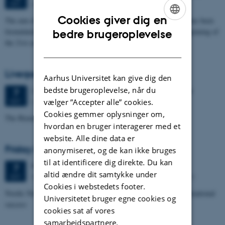
Aarhus University
OKT.
Cookies giver dig en
The aim of the conference is to examine how existential thought has been
ENGLISH
formulated, and to explore how it could be rearticulated at the beginning of
bedre brugeroplevelse
the 21st century.
DANISH
Liverpool Biennial
Aarhus Universitet kan give dig den
bedste brugeroplevelse, når du
2 dage,
Fredag
7.
oktober 2016,
kl. 15:00
-
8. oktober
7
Liverpool City
vælger ”Accepter alle” cookies.
OKT.
Cookies gemmer oplysninger om,
The Biennial Condition: On Contemporaneity and the Episodic
hvordan en bruger interagerer med et
website. Alle dine data er
Friday lecture: Anne Marit Waade
anonymiseret, og de kan ikke bruges
til at identificere dig direkte. Du kan
Fredag
7.
oktober 2016,
kl. 15:00
7
altid ændre dit samtykke under
Store Auditorium, INCUBA, Aabogade, 8200 Aarhus N
OKT.
Cookies i webstedets footer.
Nordic Noir: Scandinavian crime series, melancholy and the international
Universitetet bruger egne cookies og
success
cookies sat af vores
samarbejdspartnere.