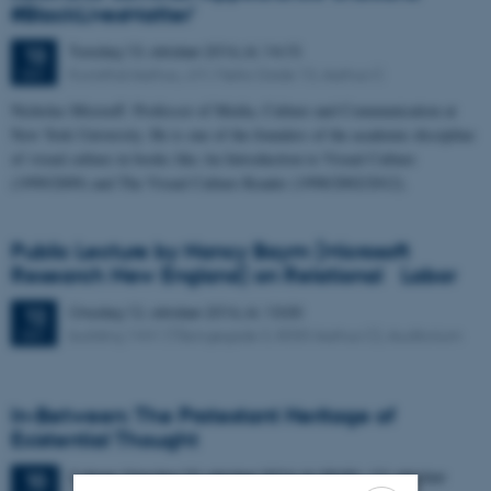
#BlackLivesMatter'
Torsdag
13.
oktober 2016,
kl. 14:15
13
Kunsthal Aarhus, J.M. Mørks Gade 13, Aarhus C
OKT.
Nicholas Mirzoeff. Professor of Media, Culture and Communication at
New York University. He is one of the founders of the academic discipline
of visual culture in books like An Introduction to Visual Culture
(1999/2009) and The Visual Culture Reader (1998/2002/2012).
Public Lecture by Nancy Baym (Microsoft
Research New England) on Relational Labor
Onsdag
12.
oktober 2016,
kl. 13:00
12
building 1441 (Tåsingegade 3, 8000 Aarhus C), Auditorium
OKT.
In-Between: The Protestant Heritage of
Existential Thought
3 dage,
Mandag
10.
oktober 2016,
kl. 09:00
-
12. oktober
10