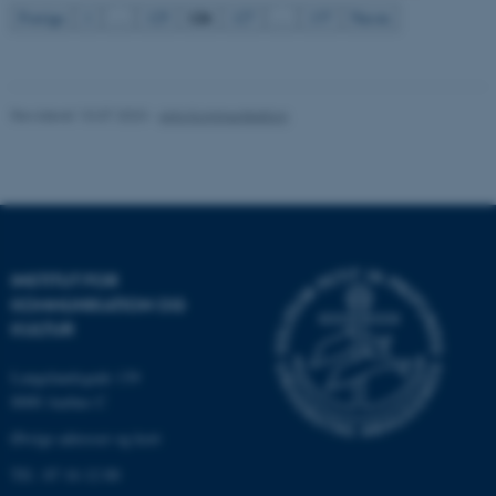
126
Forrige
1
…
125
127
…
137
Næste
Nødvendige
Statistiske
Marketing
Funktionelle
Uklassificerede
Revideret 10.07.2023
-
Arts Kommunikation
Nødvendige cookies hjælper
med at gøre hjemmesiden
brugbar ved at aktivere nogle
grundlæggende funktioner
som navigation mm.
INSTITUT FOR
Hjemmesiden kan ikke
KOMMUNIKATION OG
fungerer uden disse cookies.
KULTUR
Langelandsgade 139
8000 Aarhus C
Navn
Udbyder / Domæne
Øvrige adresser og kort
be_typo_user
TYPO3 Association
.au.dk
Tlf.: 87 16 12 00