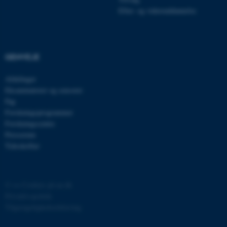
brugbar ved at aktivere nogle
Efter- og videreuddannelse
grundlæggende funktioner
som navigation mm.
Hjemmesiden kan ikke
fungerer uden disse cookies.
GENVEJE
Afdelinger
Eksaminatorer og censorer
Navn
Udbyder / Domæne
Fag
be_typo_user
TYPO3 Association
Forskningsprogrammer
.au.dk
Forskningscentre
Presserum
Tidsskrifter
fe_typo_user
Typo3 Association
.au.dk
©
—
Cookies på au.dk
Privatlivspolitik
Tilgængelighedserklæring