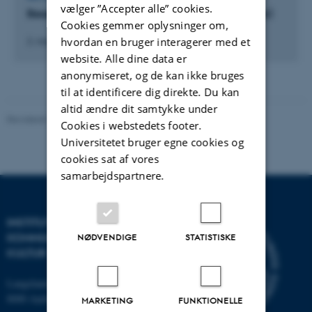
vælger ”Accepter alle” cookies.
Besøg ved ekstern organisation (Cirkel U-partner)
Cookies gemmer oplysninger om,
hvordan en bruger interagerer med et
2. maj 2023
-
4. maj 2023
website. Alle dine data er
anonymiseret, og de kan ikke bruges
til at identificere dig direkte. Du kan
altid ændre dit samtykke under
Revideret 10.12.2023
-
Pia Gjermandsen
Cookies i webstedets footer.
Universitetet bruger egne cookies og
cookies sat af vores
samarbejdspartnere.
INSTITUT FOR
KOMMUNIKATION OG
NØDVENDIGE
STATISTISKE
KULTUR
Langelandsgade 139
8000 Aarhus C
MARKETING
FUNKTIONELLE