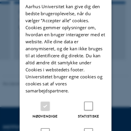
Aarhus Universitet kan give dig den
FORSKNINGSPROJEKT
bedste brugeroplevelse, når du
vælger ”Accepter alle” cookies.
TOWARDS A EUROPEAN FRAMEWORK OF
Cookies gemmer oplysninger om,
REFERENCE IN TRANSLATION - EFFORT
hvordan en bruger interagerer med et
1. jun. 2019
-
31. aug. 2023
website. Alle dine data er
anonymiseret, og de kan ikke bruges
til at identificere dig direkte. Du kan
altid ændre dit samtykke under
Cookies i webstedets footer.
Universitetet bruger egne cookies og
cookies sat af vores
Revideret 10.12.2023
-
Pia Gjermandsen
samarbejdspartnere.
NØDVENDIGE
STATISTISKE
INSTITUT FOR