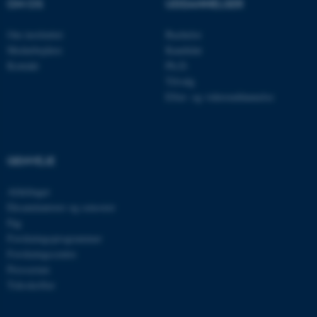
OM OS
UDDANNELSER
Nødvendige cookies hjælper
med at gøre hjemmesiden
Om instituttet
Bachelor
brugbar ved at aktivere nogle
Medarbejdere
Kandidat
grundlæggende funktioner
Kontakt
Ph.D.
som navigation mm.
Tilvalg
Hjemmesiden kan ikke
Efter- og videreuddannelse
fungerer uden disse cookies.
GENVEJE
Navn
Udbyder / Domæne
Afdelinger
be_typo_user
TYPO3 Association
.au.dk
Eksaminatorer og censorer
Fag
Forskningsprogrammer
Forskningscentre
fe_typo_user
Typo3 Association
Presserum
.au.dk
Tidsskrifter