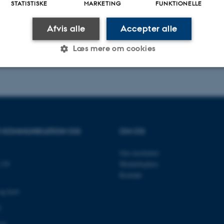
STATISTISKE
MARKETING
FUNKTIONELLE
Afvis alle
Accepter alle
Læs mere om cookies
Statistiske
Marketing
Funktionelle
es hjælper med at gøre hjemmesiden brugbar ved at aktiv
OR KOMMUNIKATION OG
OM OS
nktioner som navigation mm. Hjemmesiden kan ikke funge
Om instituttet
139
Medarbejdere
Kontakt
og kort
Udbyder / Domæne
Udløb
Beskrivelse
0
30
Denne cookie sættes af
TYPO3 Association
minutter
TYPO3, og bruges til at 
.au.dk
session, når en backend-