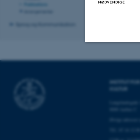
NØDVENDIGE
Publications
Arrangementer
Sprog og Kommunikation
Nødvendige
Nødvendige cooki
INSTITUT F
grundlæggende fu
KULTUR
cookies.
Langelandsgade 
8000 Aarhus C
Øvrige adresser 
Navn
Tlf.: 87 16 12 0
be_typo_user