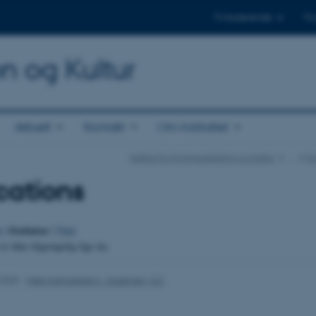
Til studerende
Til
on og Kultur
Aktuelt
Kontakt
Om instituttet
Institut for Kommunikation og Kultur
…
Fo
cations
Forfatter
o
|
|
Titel
er ikke tilgængelig lige nu.
.2025
-
Web Katrinebjerg - Kasernen, CC