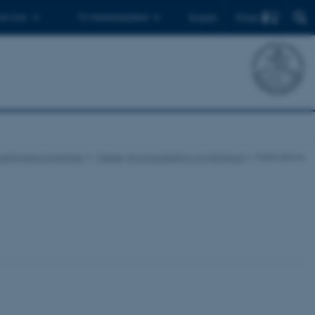
Find
 ph.d.er
Til medarbejdere
English
rskningsprogrammer
Medier, Kommunikation og Samfund
Publications