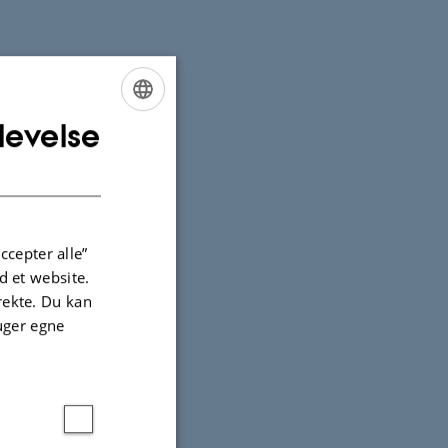
levelse
ENGLISH
DANISH
ccepter alle”
 et website.
irekte. Du kan
uger egne