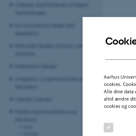
Cultures and Practices of Digital
Technologies
Environmental Media and
Aesthetics
Cookie
Historiske Studier af Kunst, Litteratur
og Kultur
Interaction Design
Aarhus Univers
Linguistics, Cognitive Science and
cookies. Cooki
Semiotics
Alle dine data 
altid ændre di
Literary Cultures
cookies og coo
Medier, Kommunikation og
Samfund
Profil
Forskere