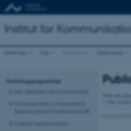
Institut for Kommunikati
Afdelinger
Fag
Forskning
Uddannelse
Publi
Forskningsprogrammer
Arts, Aesthetics and Communities
Sortér efter:
Dat
Pure serveren 
Communication in International
Business and the Professions (CIB)
Revideret 25.04
Cultural Transformations