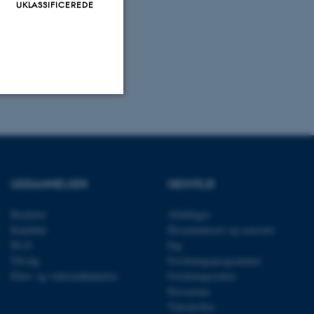
UKLASSIFICEREDE
Uklassificerede
ere nogle
UDDANNELSER
GENVEJE
rer uden disse
Bachelor
Afdelinger
Kandidat
Eksaminatorer og censorer
Ph.D.
Fag
Tilvalg
Forskningsprogrammer
Efter- og videreuddannelse
Forskningscentre
Presserum
 vores CMS-udbyder,
identificere en backend-
Tidsskrifter
bruger er logget ind i