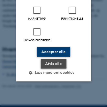
involveret i programmet har en tværfaglig baggrund fx antropologi,
samfundsvidenskab, sprog- og litteraturvidenskab samt journalistik- og
medievidenskab. En oversigt over de konkrete forskningsprojekter, der
MARKETING
FUNKTIONELLE
foregår inden for programmets rammer, kan findes under linket
’Forskningsprojekter’.
UKLASSIFICEREDE
Hvem er forskerne?
Accepter alle
Hovedparten kommer fra
Medievidenskab
. Herudover deltager forskere fra
Digital Design og Informationsvidenskab - Aarhus
Afvis alle
Universitet
Informationsvidenskab
og
Retorik
.
Læs mere om cookies
Se alle deltagere i forskningsprogrammet
Revideret 25.04.2025
-
Web Katrinebjerg - Kasernen, CC
Nødvendige
Statistiske
Marketing
Funktionelle
Uklassificerede