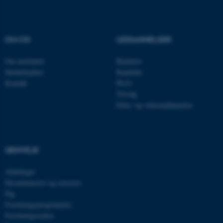
OM OS
UDDANNELSER
Om instituttet
Bachelor
Medarbejdere
Kandidat
Kontakt
Ph.D.
Tilvalg
Efter- og videreuddannelse
ASP.NET_SessionId
Microsoft Corporation
.au.dk
GENVEJE
Afdelinger
JSESSIONID
Oracle Corporation
Eksaminatorer og censorer
.au.dk
Fag
Forskningsprogrammer
Forskningscentre