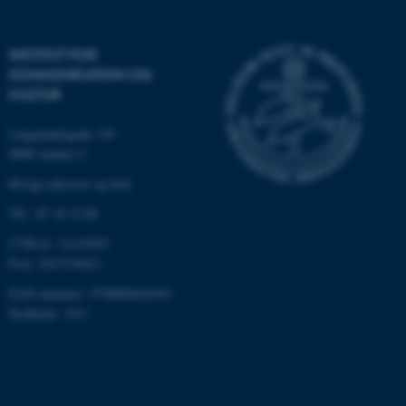
Nødvendige cookies hjælper
INSTITUT FOR
med at gøre hjemmesiden
KOMMUNIKATION OG
brugbar ved at aktivere nogle
KULTUR
grundlæggende funktioner
Langelandsgade 139
som navigation mm.
8000 Aarhus C
Hjemmesiden kan ikke
fungerer uden disse cookies.
Øvrige adresser og kort
Tlf.: 87 16 12 00
CVR-nr: 31119103
Navn
Udbyder / Domæne
P-nr: 1013139411
be_typo_user
TYPO3 Association
EAN-nummer: 5798000418363
.au.dk
Stedkode: 1411
fe_typo_user
Typo3 Association
.au.dk