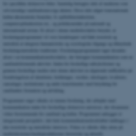
for specifikke diskursive felter. Samtidig betragtes dele af medierne som
selvstændige samfundsmæssige aktører. Disse dele udgør transnationale
kultur-økonomiske brancher, fx spillefilmsindustrien,
computerspilindustrien etc., og politikområder på nationalt og
internationalt niveau. Et afsæt i denne medieforståelse betyder, at
forskningsprogrammet vil være kendetegnet ved både teoretisk og
metodisk at integrere humanistiske og sociologiske tilgange og tilknyttede
forskningsmetodiske traditioner. Forskningsprogrammet tager desuden
afsæt i en kommunikationsforståelse, der betragter kommunikation som en
samfundsformende aktivitet. Inden for forskellige udtryksformer og
gennem forskellige medier øver denne aktivitet en afgørende indflydelse på
frembringelsen af identiteter, holdninger, værdier, ideologier, kvaliteter,
sansninger, institutioner og andre konstituenter med betydning for
samfundets formation og udvikling.
Programmet søger således at rumme forskning, der arbejder med
kommunikation inden for forskellige diskursive universer, der tilsammen
virker bestemmende for samfund og kultur. Programmet anlægger et
integrerende perspektiv, idet hele kommunikationskredsløbet inddrages i
den teoretiske og metodiske interesse. Fokus er således ikke alene på
medieteksternes/medieprodukternes historiske og aktuelle