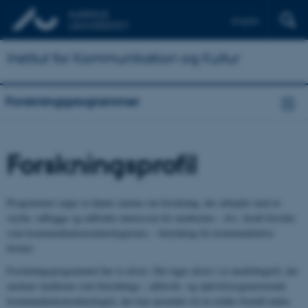
English
Institut for Kommunikation og Kultur
Forskningsprogrammer
Forskningsprofil
Programmet søger at danne ramme om forskning, der arbejder med at
styrke, udbygge og udfordre interessen for mediernes - dvs. bredt forstået
som kommunikationsteknologiernes – betydning for kommunikative
former.
Forskningsprogrammet har to afsæt. Det tager afsæt i et mediebegreb, der
anskuer medierne som betydnings-, adfærds- og oplevelsesgenererende
kommunikationsteknologier, der kan anvendes til en række formål inden