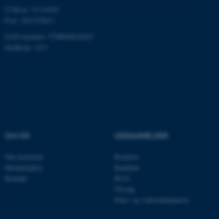
CVR-nr: 31119103
Nødvendige
Statistiske
Marketing
P-nr: 1013139411
Funktionelle
Uklassificerede
EAN-nummer: 5798000418363
Stedkode: 1411
Nødvendige cookies hjælper
med at gøre hjemmesiden
brugbar ved at aktivere nogle
grundlæggende funktioner
som navigation mm.
Hjemmesiden kan ikke
OM OS
UDDANNELSER
fungerer uden disse cookies.
Om instituttet
Bachelor
Medarbejdere
Kandidat
Kontakt
Ph.D.
Navn
Udbyder / Domæne
Tilvalg
Efter- og videreuddannelse
be_typo_user
TYPO3 Association
.au.dk