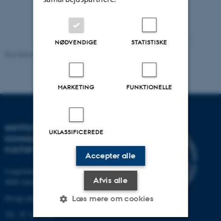
NØDVENDIGE
STATISTISKE
Revideret 02.12.2025
-
Arts Kommunikation
MARKETING
FUNKTIONELLE
INSTITUT FOR
UKLASSIFICEREDE
KOMMUNIKATION OG
KULTUR
Accepter alle
Langelandsgade 139
Afvis alle
8000 Aarhus C
Øvrige adresser og kort
Læs mere om cookies
Tlf.: 87 16 12 00