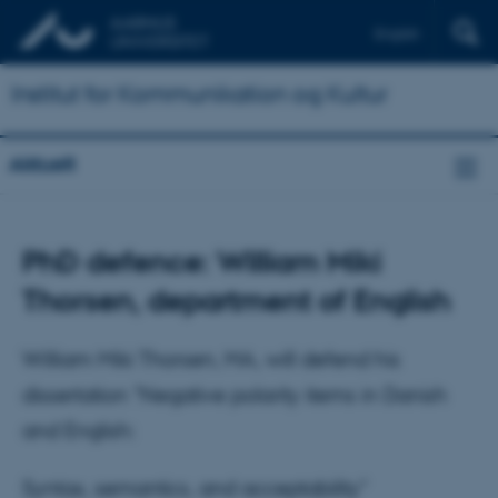
English
Institut for Kommunikation og Kultur
Aktuelt
PhD defence: William Miki
Thorsen, department of English
William Miki Thorsen, MA, will defend his
dissertation "Negative polarity items in Danish
and English:
Syntax, semantics, and acceptability"