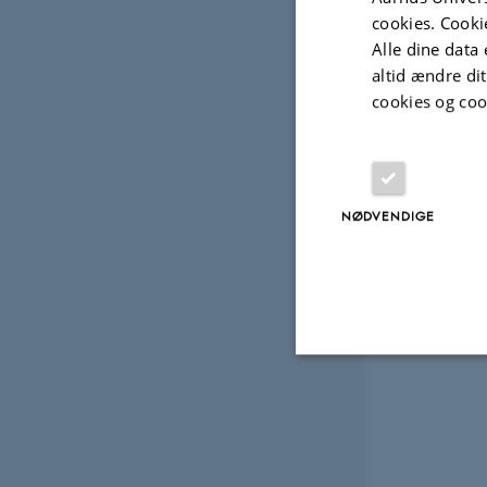
cookies. Cooki
Date:
9
Alle dine data 
altid ændre di
Venue:
cookies og coo
Contac
NØDVENDIGE
Nødvendige