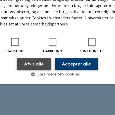
es gemmer oplysninger om, hvordan en bruger interagerer med
th March 2026, 14:00 CET
er anonymiseret, og de kan ikke bruges til at identificere dig d
t samtykke under Cookies i webstedets footer. Universitetet br
By Zoom:
https://aarhusuniversity.zoom.us/j/65644869
kies sat af vores samarbejdspartnere.
t:
Míša Hejná
STATISTISKE
MARKETING
FUNKTIONELLE
Afvis alle
Accepter alle
Læs mere om cookies
Statistiske
Marketing
Funktionelle