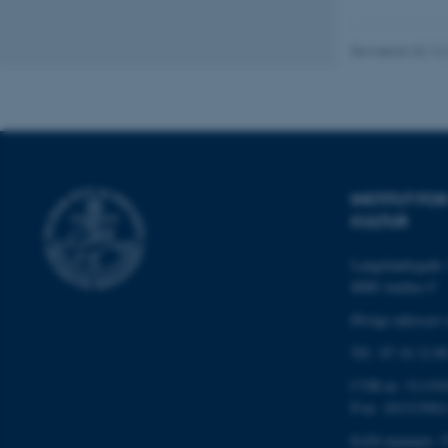
Nødvendige cooki
grundlæggende fu
cookies.
Revideret 02.12
Navn
be_typo_user
INSTITUT F
KULTUR
fe_typo_user
Langelandsgade 
8000 Aarhus C
Øvrige adresser 
Tlf.: 87 16 12 0
CVR-nr: 311191
ASP.NET_SessionId
P-nr: 101313941
EAN-nummer: 5