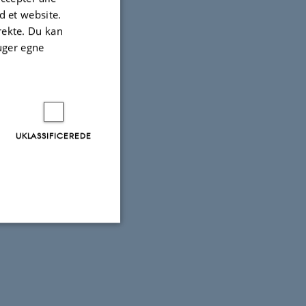
 et website.
irekte. Du kan
uger egne
592
UKLASSIFICEREDE
Uklassificerede