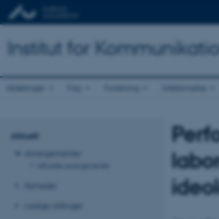
Institut for Kommunikati
Afdelinger
Fag
Forskning
Uddannelse
Perf
Aktuelt
labo
Arrangementer
Afholdte arrangementer
ideo
Nyheder
Ledige stillinger