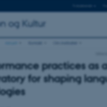
Til studerende
Til
on og Kultur
Aktuelt
Kontakt
Om instituttet
Institut
ormance practices as 
ratory for shaping lan
logies