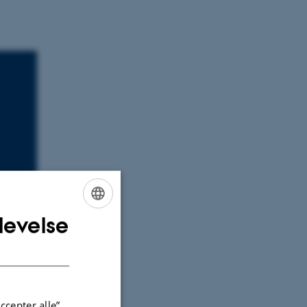
levelse
ENGLISH
DANISH
ologies
ccepter alle”