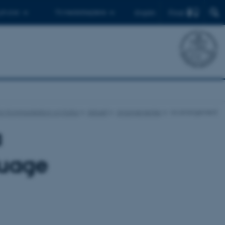
Find
 ph.d.er
Til medarbejdere
English
 for Kommunikation og Kultur
Aktuelt
Arrangementer
vis arrangement
a
guage