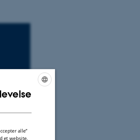
levelse
ENGLISH
DANISH
ccepter alle”
 et website.