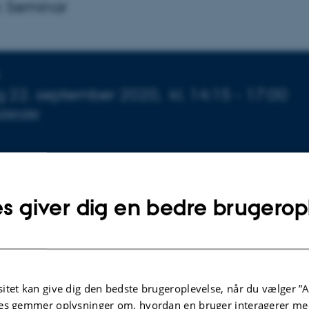
c Seminar
sninger om arrangementet
g 22. september 2020,
kl. 14:15 - 17:00
 kalender
 Aarhus, J. M. Mørks Gade 13, 8000 Aarhus
s giver dig en bedre brugerop
eld
itet kan give dig den bedste brugeroplevelse, når du vælger ”A
e Jensen
es gemmer oplysninger om, hvordan en bruger interagerer med