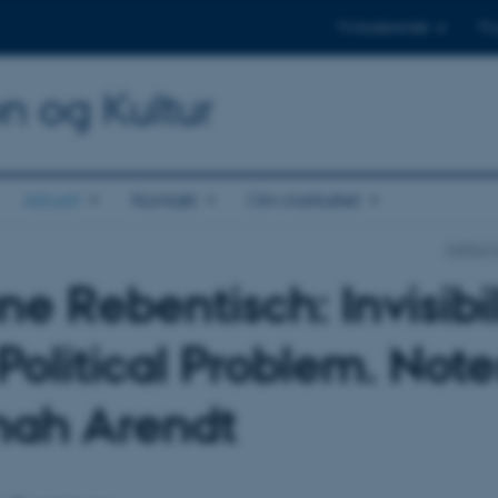
Til studerende
Til
on og Kultur
Aktuelt
Kontakt
Om instituttet
Institut
ne Rebentisch: Invisibil
 Political Problem. Not
ah Arendt