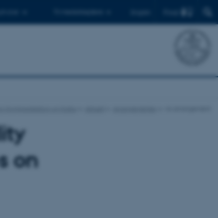
Find
 ph.d.er
Til medarbejdere
English
 for Kommunikation og Kultur
Aktuelt
Arrangementer
vis arrangement
ity
es on