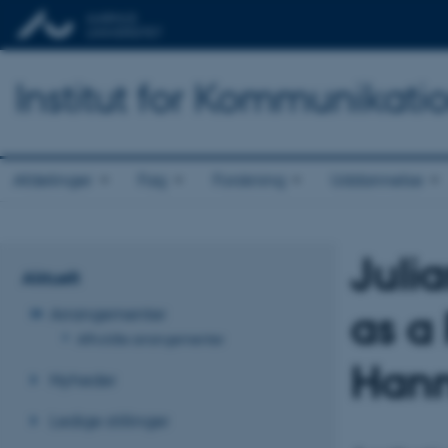
Institut for Kommunikati
Afdelinger
Fag
Forskning
Uddannelse
Julia
Aktuelt
as a
Arrangementer
Afholdte arrangementer
Hann
Nyheder
Ledige stillinger