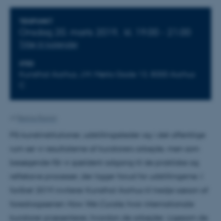
Oplysninger om arrangementet
TIDSPUNKT
Onsdag 20. marts 2019,
kl. 19:00 - 21:00
Tilføj til kalender
STED
Kunsthal Aarhus, J.M. Mørks Gade 13, 8000 Aarhus
C
Af
Betina Ramm
På kunstinstitutioner, udstillingssteder og i det offentlige
rum ser vi resultaterne af kuratorers arbejde, men som
besøgende får vi sjældent adgang til de praktiske og
refleksive processer, der ligger forud for udstillingerne. I
foråret 2019 inviterer Kunsthal Aarhus til tredje sæson af
foredragsserien
How We Curate
, hvor internationale
kuratorer præsenterer, hvordan de arbejder. Ligesom de