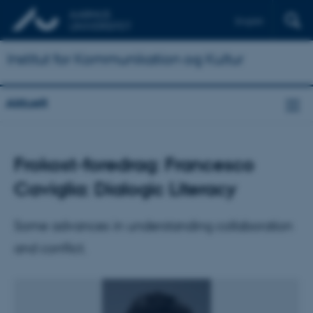
English
Institut for Kommunikation og Kultur
Aktuelt
Frokost-foredrag: Francesco
Caviglia: Dialogic Literacy
Some advances in understanding collaboration
and conflict.