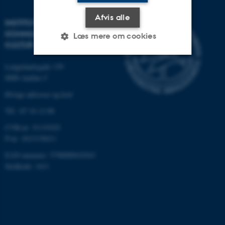
Afvis alle
INSTITUT FOR
KOMMUNIKATION OG
Læs mere om cookies
KULTUR
Langelandsgade 139
Nødvendige
Statistiske
Marketing
8000 Aarhus C
Funktionelle
Uklassificerede
Øvrige adresser og kort
Tlf.: 87 16 12 00
CVR-nr: 31119103
Nødvendige cookies hjælper
P-nr: 1013139411
med at gøre hjemmesiden
EAN-nummer: 5798000418363
brugbar ved at aktivere nogle
Stedkode: 1411
grundlæggende funktioner
som navigation mm.
Hjemmesiden kan ikke
fungerer uden disse cookies.