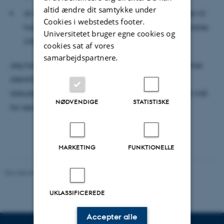
altid ændre dit samtykke under
at det er en kompleks proces, at omdanne viden til
Cookies i webstedets footer.
handling i et fælleskab med forskellige synspunkter,
Universitetet bruger egne cookies og
interesser og værdier (Innes & Booher, 2010).
cookies sat af vores
samarbejdspartnere.
Jeg foreslår, at viden og kompetencer om disse emner
identificeres som dialogic literacy, og ville gerne
diskutere om dialogic literacy skal blive et eksplicit mål
NØDVENDIGE
STATISTISKE
for læring i sprog og kultur.
MARKETING
FUNKTIONELLE
Revideret 02.12.2025
-
Arts Kommunikation
UKLASSIFICEREDE
Accepter alle