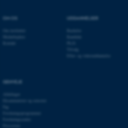
Navn
Udbyder / Domæne
OM OS
UDDANNELSER
be_typo_user
TYPO3 Association
.au.dk
Om instituttet
Bachelor
Medarbejdere
Kandidat
Kontakt
Ph.D.
Tilvalg
fe_typo_user
Typo3 Association
.au.dk
Efter- og videreuddannelse
GENVEJE
Afdelinger
Eksaminatorer og censorer
Fag
Forskningsprogrammer
Forskningscentre
Presserum