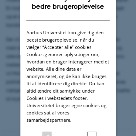
ENGLISH
bedre brugeroplevelse
En kampagne, der sikrede Mona en plads i Folketinget
DANISH
og et af de højeste antal personlige stemmer for en
kandidat, der ikke tidligere har været opstillet.
Aarhus Universitet kan give dig den
Der vil være fokus på, hvordan der i praksis arbejdes
bedste brugeroplevelse, når du
vælger ”Accepter alle” cookies.
med at gøre politisk kommunikation nærværende og
Cookies gemmer oplysninger om,
relevant, og hvordan brugen af medier kan bygge bro
hvordan en bruger interagerer med et
mellem værdier og mærkesager. Og endelig
website. Alle dine data er
vil Michael komme med eksempler på, hvordan god
anonymiseret, og de kan ikke bruges
politisk kommunikation kan være med til at overbevise
til at identificere dig direkte. Du kan
vælgere om den største tillidserklæring – nemlig at sætte
altid ændre dit samtykke under
Cookies i webstedets footer.
sit kryds ud fra en ny og hidtil ukendt kandidat.
Universitetet bruger egne cookies og
cookies sat af vores
samarbejdspartnere.