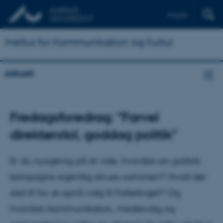
English
Institut for Kommunikation og Kultur
Aktuelt
Fredagsforedrag: "Farvel
direktørstol, goddag politik"
Er du nysgerrig på at vide, hvordan en politisk
kampagne egentlig skrues sammen? Hvad der
skal til for at opnå valg til Folketinget? Og
hvordan kommunikation, medievalg og