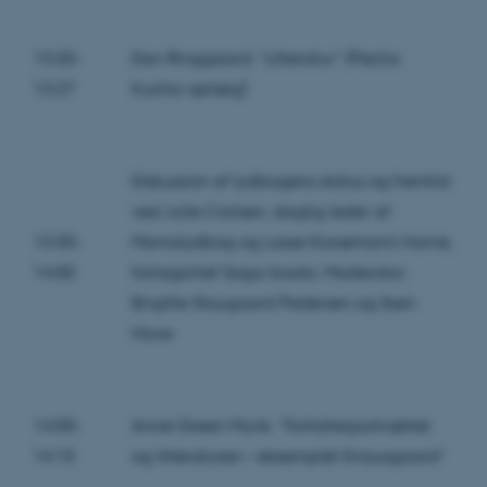
13:20-
Dan Ringgaard: “Litteratur” (Pecha
13:27
Kucha-oplæg)
Diskussion af lydbogens status og fremtid
ved Julie Carlsen, daglig leder af
13:30-
Momolydbog og Lasse Korsemann Horne,
14:00
forlagschef Saga-books. Moderator:
Birgitte Stougaard Pedersen og Iben
Have
14:00-
Anne Green Munk: “Forfatterportrættet
14:15
og litteraturen – eksemplet Knausgaard”