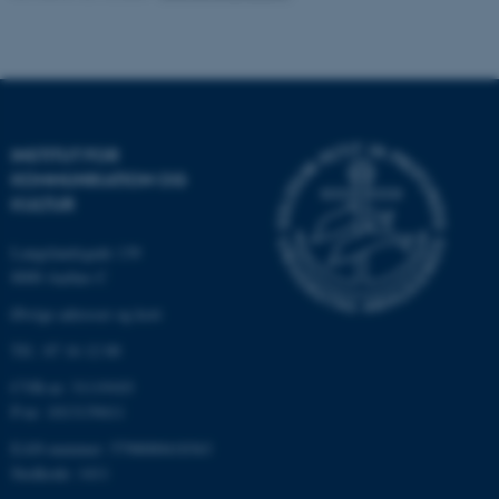
fungerer uden disse cookies.
Navn
Udbyder / Domæne
be_typo_user
TYPO3 Association
INSTITUT FOR
.au.dk
KOMMUNIKATION OG
KULTUR
fe_typo_user
Langelandsgade 139
Typo3 Association
.au.dk
8000 Aarhus C
Øvrige adresser og kort
Tlf.: 87 16 12 00
CVR-nr: 31119103
P-nr: 1013139411
EAN-nummer: 5798000418363
Stedkode: 1411