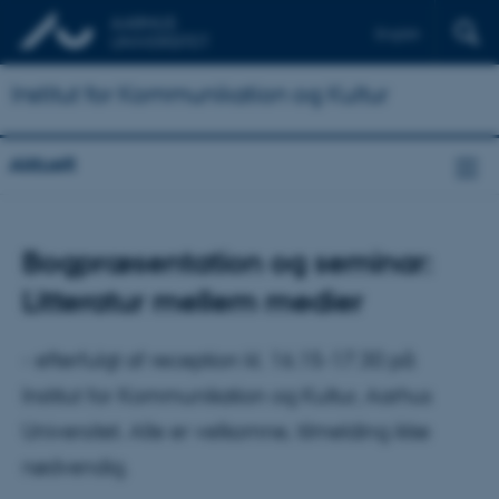
English
Institut for Kommunikation og Kultur
Aktuelt
Bogpræsentation og seminar:
Litteratur mellem medier
- efterfulgt af reception kl. 16.15-17.30 på
Institut for Kommunikation og Kultur, Aarhus
Universitet. Alle er velkomne, tilmelding ikke
nødvendig.