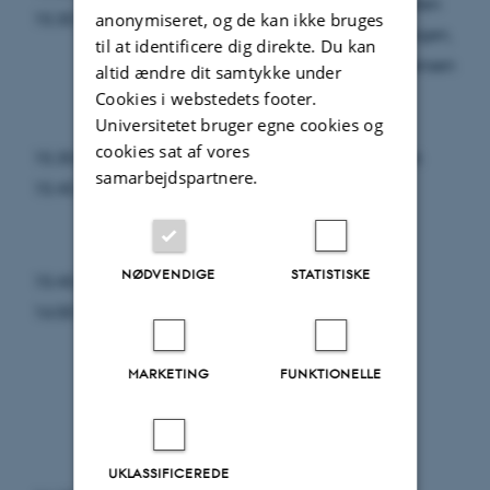
Torben Mundbjerg, Professionshøjskolen
anonymiseret, og de kan ikke bruges
15:30
UC og redaktør v. Dansklærerforeningen,
til at identificere dig direkte. Du kan
Lars Granild. Moderator: Nina Christensen
altid ændre dit samtykke under
Cookies i webstedets footer.
Universitetet bruger egne cookies og
cookies sat af vores
15.30-
Hans Kristian Rustad, Oslo Universitet:
samarbejdspartnere.
15.45
“Digital litteratur”
NØDVENDIGE
STATISTISKE
15:45-
Jakob Isak Nielsen: “TV-serier som
16:00
litteratur”
MARKETING
FUNKTIONELLE
UKLASSIFICEREDE