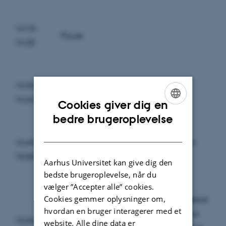
14:15-
Pause
14:35
14:35-
Thomas Bjørnsten: “Format” (Pecha
14:42
Kucha-oplæg)
Cookies giver dig en
ENGLISH
bedre brugeroplevelse
DANISH
14:45-
Lea Wierød Borçak: “Sangtekster som
15:00
litteratur”
Aarhus Universitet kan give dig den
bedste brugeroplevelse, når du
vælger ”Accepter alle” cookies.
Cookies gemmer oplysninger om,
“Litteratur mellem medier i brug?” Debat
hvordan en bruger interagerer med et
med Lektor Louise Mønster, AAU, Lektor
15:00-
website. Alle dine data er