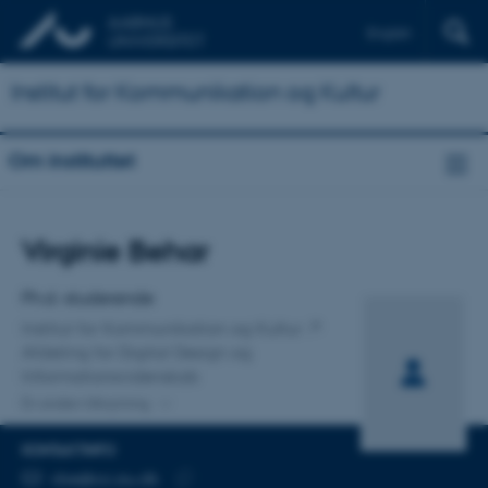
English
Institut for Kommunikation og Kultur
Om instituttet
Titel
Virginie Behar
Primær tilknytning
Ph.d.-studerende
Institut for Kommunikation og Kultur
Afdeling for Digital Design og
Informationsvidenskab
En anden tilknytning
KONTAKTINFO
MAILADRESSE
vbe@cc.au.dk