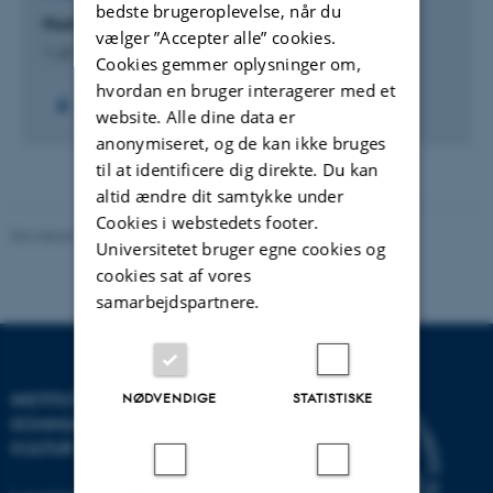
bedste brugeroplevelse, når du
Human Agency in Data-Intensive Surveillance
vælger ”Accepter alle” cookies.
1. jul. 2024
-
30. jun. 2029
Cookies gemmer oplysninger om,
hvordan en bruger interagerer med et
website. Alle dine data er
anonymiseret, og de kan ikke bruges
til at identificere dig direkte. Du kan
altid ændre dit samtykke under
Cookies i webstedets footer.
Revideret 10.12.2023
-
Pia Gjermandsen
Universitetet bruger egne cookies og
cookies sat af vores
samarbejdspartnere.
INSTITUT FOR
NØDVENDIGE
STATISTISKE
KOMMUNIKATION OG
KULTUR