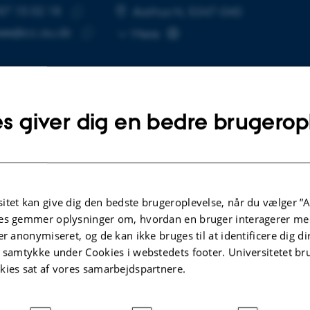
87 15 02 18
UMMER
SE
Aarhus N, 5347-040
Kopier
oee@cc.au.dk
Mere
telefonnummer
Kopier
mailadresse
s giver dig en bedre brugerop
lgte publikationer
RENCEBIDRAG I PROCEEDINGS
K
itet kan give dig den bedste brugeroplevelse, når du vælger ”A
ntering Inclusivity: Fitting Design for Aut-
H
es gemmer oplysninger om, hvordan en bruger interagerer med
ography
G
er anonymiseret, og de kan ikke bruges til at identificere dig d
, S. & Krogh, P.
A
t samtykke under Cookies i webstedets footer. Universitetet br
kies sat af vores samarbejdspartnere.
25 - Proceedings of the 2025 CHI Conference on Human
Eu
s in Computing Systems