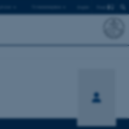
Find
 ph.d.er
Til medarbejdere
English