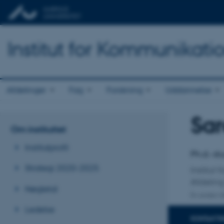
Institut for Kommunikati
Afdelinger
Fag
Forskning
Uddannelse
Sar
Titel
Om instituttet
Primær 
Institutprofil
Ph.d.-s
Strategi 2020-2025
Institut
Afdeling
Nøgletal
En anden ti
Ledelse
KONTAKTI