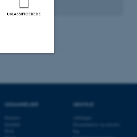
agfællebedømt
Digital
UKLASSIFICEREDE
version
vedhæftet
Uklassificerede
ere nogle
rer uden disse
UDDANNELSER
GENVEJE
Bachelor
Afdelinger
Kandidat
Eksaminatorer og censorer
Ph.D.
Fag