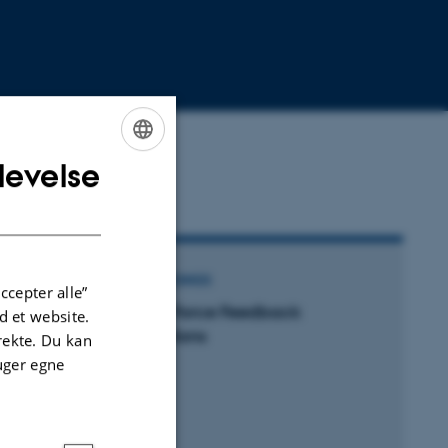
levelse
ENGLISH
DANISH
ONFERENCEBIDRAG I PROCEEDINGS
ccepter alle”
ighways and Tunnels: Force Feedback
 et website.
uidance for Visualisations
irekte. Du kan
lrøe, S. +2.
uger egne
roVisShort2024