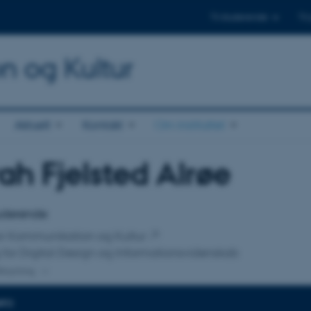
Til studerende
Til
on og Kultur
Aktuelt
Kontakt
Om instituttet
ah Fjelsted Alrøe
tilknytning
tuderende
 for Kommunikation og Kultur
 for Digital Design og Informationsvidenskab
lknytning
NFO