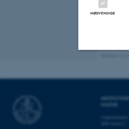
Fagf
NØDVENDIGE
Revideret 10.12
Nødvendige
Nødvendige cooki
grundlæggende fu
INSTITUT F
cookies.
KULTUR
Langelandsgade 
8000 Aarhus C
Navn