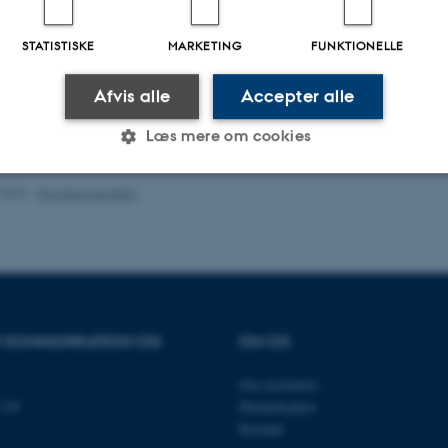
ællebedømt
F
Digital
STATISTISKE
MARKETING
FUNKTIONELLE
version
vedhæftet
Afvis alle
Accepter alle
Læs mere om cookies
.2023
-
Pia Gjermandsen
Statistiske
Marketing
Funktionelle
es hjælper med at gøre hjemmesiden brugbar ved at aktiv
nktioner som navigation mm. Hjemmesiden kan ikke funge
OR KOMMUNIKATION OG
OM OS
Om instituttet
139
Medarbejdere
Kontakt
Udbyder / Domæne
Udløb
Beskrivelse