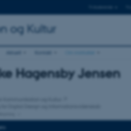
Til studerende
Til
on og Kultur
Aktuelt
Kontakt
Om instituttet
kke Hagensby Jensen
tilknytning
 for Kommunikation og Kultur
 for Digital Design og Informationsvidenskab
lknytning
NFO