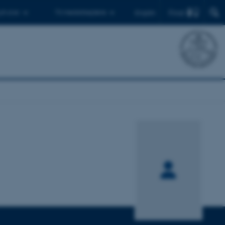
Find
 ph.d.er
Til medarbejdere
English