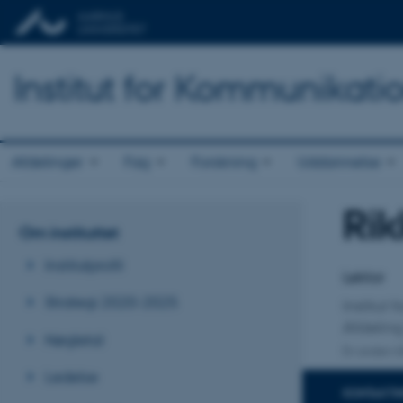
Institut for Kommunikati
Afdelinger
Fag
Forskning
Uddannelse
Ri
Titel
Om instituttet
Primær 
Institutprofil
Lektor
Strategi 2020-2025
Institut
Afdeling
Nøgletal
En anden ti
Ledelse
KONTAKTI