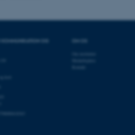
som en brugersessionside
muligt at gemme bruger
tilfælde er det muligvis
kan indstilles ved defau
dette kan forhindres af 
de fleste tilfælde er det in
ødelagt i slutningen af 
indeholder en tilfældig id
specifikke brugerdata.
OR KOMMUNIKATION OG
OM OS
Session
Denne cookie er en purp
Microsoft Corporation
cookie, der bruges af hj
.au.dk
i Microsoft .net- teknolo
Om instituttet
til at opretholde en an
139
Medarbejdere
Session
Generel formål platform 
Oracle Corporation
Kontakt
websteder skrevet i JSP. 
.au.dk
opretholde en anonym br
og kort
1 uge
Denne cookie bruges til 
Amazon Web Services, Inc.
0
belastningsbalancering, h
airtable.com
besøgendes sideanmodning
den samme server i enhv
03
1
Session
Cookiesæt fra Adobe Col
Adobe Inc.
Brugt i forbindelse med
eddiprod.au.dk
798000418363
cookie med entydigt at i
(browser) for at gøre de
opretholde brugersessio
disse bruges er specifi
indeholder et tilfældigt ta
klienten.