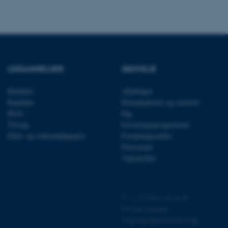
ntifikator for at gøre det
præferencer, men i mange
 ikke nødvendigt, da det
lt af platformen, skønt
webstedsadministratorer. I
dstillet til at blive
en browsersession. Det
entifikator i stedet for
UDDANNELSER
GENVEJE
ose platform session
emmesider, som er skrevet
gi. Den bruges af serveren
Bachelor
Afdelinger
onym brugersession.
Kandidat
Eksaminatorer og censorer
session cookie, brugt af
Ph.D.
Fag
Bruges normalt til at
Tilvalg
Forskningsprogrammer
ugersession af serveren.
Efter- og videreuddannelse
Forskningscentre
at understøtte
Presserum
vilket sikrer, at
er bliver dirigeret til
Tidsskrifter
er browsersession.
dFusion-applikationer.
 CFID hjælper denne
dentificere en klientenhed
©
—
Cookies på au.dk
t muligt for webstedet at
nsvariabler. Hvordan
Privatlivspolitik
kke for webstedet. CFTOKEN
Tilgængelighedserklæring
l til identifikation af