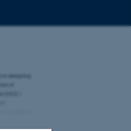
s to designing
tion of
n (HCI). I
of
d computational
nses to local
ce- and