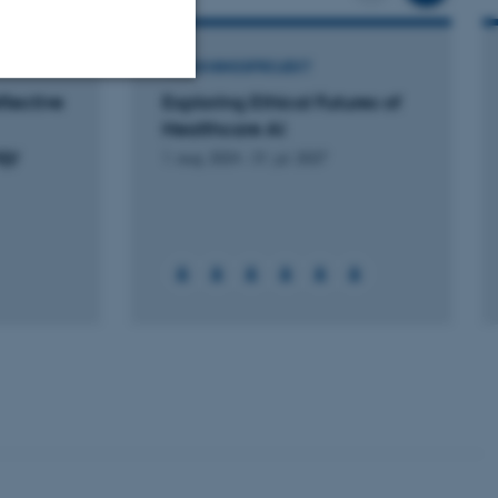
FORSKNINGSPROJEKT
lective
Exploring Ethical Futures of
Uklassificerede
Healthcare AI
gy
1. aug. 2024
-
31. jul. 2027
ere nogle
rer uden disse
 vores CMS-udbyder,
identificere en backend-
bruger er logget ind i
rbundet med Typo3-
emet. Det bruges generelt