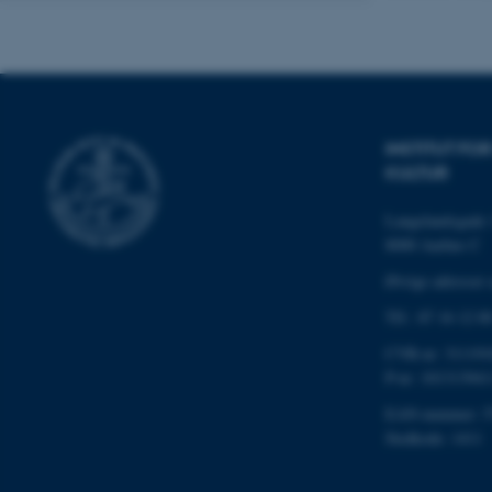
INSTITUT F
ASP.NET_SessionId
KULTUR
Langelandsgade 
JSESSIONID
8000 Aarhus C
Øvrige adresser 
AWSALBTGCORS
Tlf.: 87 16 12 0
CVR-nr: 311191
P-nr: 101313941
CFTOKEN
EAN-nummer: 5
Stedkode: 1411