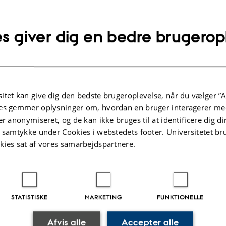
atory-oriented design, I explore emergent digital technolo
lgte publikationer
Flere
n their communities to bring forth alternative, inclusive, a
s giver dig en bedre brugerop
ve transformations in more caring, diverse, participatory, c
ble ways.
KONFERENCEABSTRAKT
Ethical Dimensions of Fall Detection
nge:
Artificial Intelligence: An
itet kan give dig den bedste brugeroplevelse, når du vælger ”A
ion
Ethnographic Study in Geriatric Care
es gemmer oplysninger om, hvordan en bruger interagerer med
er anonymiseret, og de kan ikke bruges til at identificere dig d
Jensen, V. +5.
ial Aarhus
t samtykke under Cookies i webstedets footer. Universitetet br
junct
kies sat af vores samarbejdspartnere.
Fagfællebedømt
Digital
version
STATISTISKE
MARKETING
FUNKTIONELLE
vedhæftet
Flere
ter
Aktiviteter
Afvis alle
Accepter alle