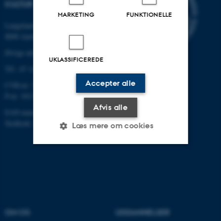
KULTUR
MARKETING
FUNKTIONELLE
Langelandsgade 139
8000 Aarhus C
Øvrige adresser og kort
UKLASSIFICEREDE
Tlf.: 87 16 12 00
Accepter alle
CVR-nr: 31119103
P-nr: 1013139411
Afvis alle
EAN-nummer: 5798000418363
Stedkode: 1411
Læs mere om cookies
Nødvendige
Statistiske
Marketing
Funktionelle
Uklassificerede
OM OS
UDDANNELSER