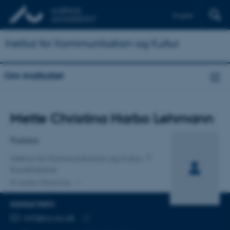
English
Institut for Kommunikation og Kultur
Om instituttet
Titel
Mette Christina Harbo Lehmann
Primær tilknytning
Postdoc
Institut for Kommunikation og Kultur
Kunsthistorie
En anden tilknytning
KONTAKTINFO
MAILADRESSE
mhl@cc.au.dk