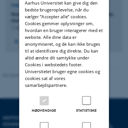
Aarhus Universitet kan give dig den
FORSKNINGSPROJEKT
bedste brugeroplevelse, når du
Skagensmalernes Italien undersøgt gennem rejser,
vælger ”Accepter alle” cookies.
studier og karrierer
Cookies gemmer oplysninger om,
1. mar. 2025
-
29. feb. 2028
hvordan en bruger interagerer med et
website. Alle dine data er
anonymiseret, og de kan ikke bruges
til at identificere dig direkte. Du kan
altid ændre dit samtykke under
Cookies i webstedets footer.
Universitetet bruger egne cookies og
Revideret 10.12.2023
-
Pia Gjermandsen
cookies sat af vores
samarbejdspartnere.
NØDVENDIGE
STATISTISKE
INSTITUT FOR
KOMMUNIKATION OG