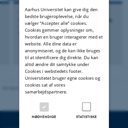
Aarhus Universitet kan give dig den
FORSKNINGSPROJEKT
bedste brugeroplevelse, når du
SIDeR'13: 'Empowering Interactions' - The 9th
vælger ”Accepter alle” cookies.
Student Interaction Design Research
Cookies gemmer oplysninger om,
Conference
hvordan en bruger interagerer med et
1. okt. 2011
-
30. apr. 2013
website. Alle dine data er
anonymiseret, og de kan ikke bruges
til at identificere dig direkte. Du kan
altid ændre dit samtykke under
Cookies i webstedets footer.
Universitetet bruger egne cookies og
cookies sat af vores
Revideret 10.12.2023
-
Pia Gjermandsen
samarbejdspartnere.
NØDVENDIGE
STATISTISKE