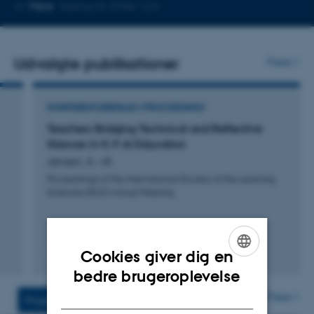
Kopier
Mere
Aarhus N, 5346-124
telefonnummer
Udvalgte publikationer
Flere
KONFERENCEBIDRAG I PROCEEDINGS
Teachers Bridging Technical and Reflective
Stances in K-9 AI Education
Jensen, A. +8.
Proceedings of the International Society of the Learning
Sciences (ISLS) Annual Meeting
Fagfællebedømt
Cookies giver dig en
ENGLISH
bedre brugeroplevelse
DANISH
Flere
Projekter
Aktiviteter