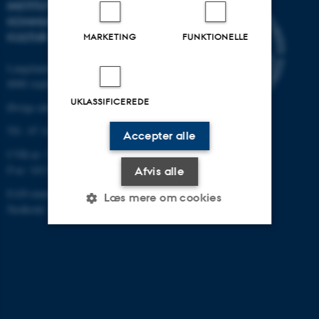
INSTITUT FOR
KOMMUNIKATION OG
KULTUR
MARKETING
FUNKTIONELLE
Langelandsgade 139
8000 Aarhus C
UKLASSIFICEREDE
Øvrige adresser og kort
Tlf.: 87 16 12 00
Accepter alle
CVR-nr: 31119103
P-nr: 1013139411
Afvis alle
EAN-nummer: 5798000418363
Læs mere om cookies
Stedkode: 1411
Nødvendige
Statistiske
Marketing
Funktionelle
Uklassificerede