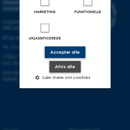
KOMMUNIKATION OG
KULTUR
MARKETING
FUNKTIONELLE
Langelandsgade 139
8000 Aarhus C
Øvrige adresser og kort
UKLASSIFICEREDE
Tlf.: 87 16 12 00
Accepter alle
CVR-nr: 31119103
P-nr: 1013139411
Afvis alle
EAN-nummer: 5798000418363
Læs mere om cookies
Stedkode: 1411
Nødvendige
Statistiske
Marketing
Funktionelle
Uklassificerede