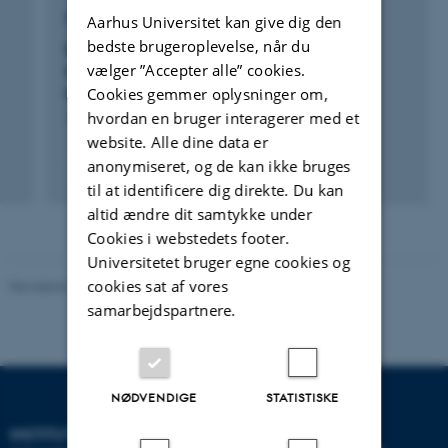
Aarhus Universitet kan give dig den
FORSKNINGSPROJEKT
bedste brugeroplevelse, når du
HAL: Research project on translation
vælger ”Accepter alle” cookies.
technology: Humans, applications and
Cookies gemmer oplysninger om,
languages
hvordan en bruger interagerer med et
1. maj 2018
-
30. jun. 2023
website. Alle dine data er
anonymiseret, og de kan ikke bruges
til at identificere dig direkte. Du kan
altid ændre dit samtykke under
Cookies i webstedets footer.
Universitetet bruger egne cookies og
cookies sat af vores
Revideret 10.12.2023
-
Pia Gjermandsen
samarbejdspartnere.
NØDVENDIGE
STATISTISKE
INSTITUT FOR