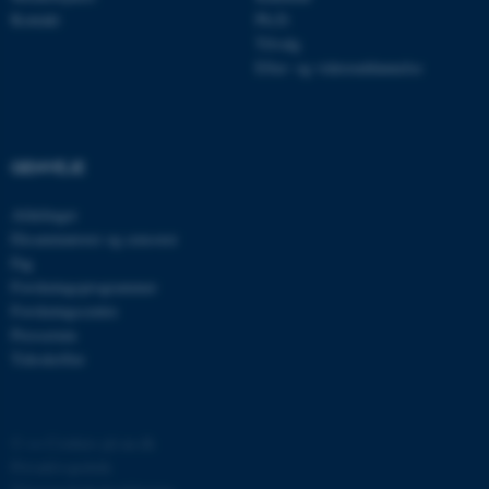
med at gøre hjemmesiden
Kontakt
Ph.D.
brugbar ved at aktivere nogle
Tilvalg
grundlæggende funktioner
Efter- og videreuddannelse
som navigation mm.
Hjemmesiden kan ikke
fungerer uden disse cookies.
GENVEJE
Afdelinger
Navn
Udbyder / Domæne
Eksaminatorer og censorer
be_typo_user
TYPO3 Association
Fag
.au.dk
Forskningsprogrammer
Forskningscentre
Presserum
Tidsskrifter
fe_typo_user
Typo3 Association
.au.dk
©
—
Cookies på au.dk
Privatlivspolitik