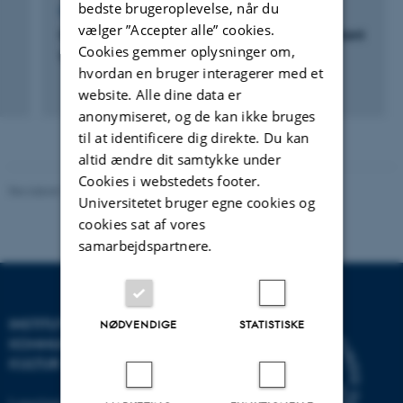
bedste brugeroplevelse, når du
FOREDRAG OG MUNDTLIGE BIDRAG
vælger ”Accepter alle” cookies.
Molecular uptake mechanisms controlling plant
Cookies gemmer oplysninger om,
growth
hvordan en bruger interagerer med et
website. Alle dine data er
anonymiseret, og de kan ikke bruges
til at identificere dig direkte. Du kan
altid ændre dit samtykke under
Cookies i webstedets footer.
Revideret 10.12.2023
-
Pia Gjermandsen
Universitetet bruger egne cookies og
cookies sat af vores
samarbejdspartnere.
INSTITUT FOR
NØDVENDIGE
STATISTISKE
KOMMUNIKATION OG
KULTUR
Langelandsgade 139