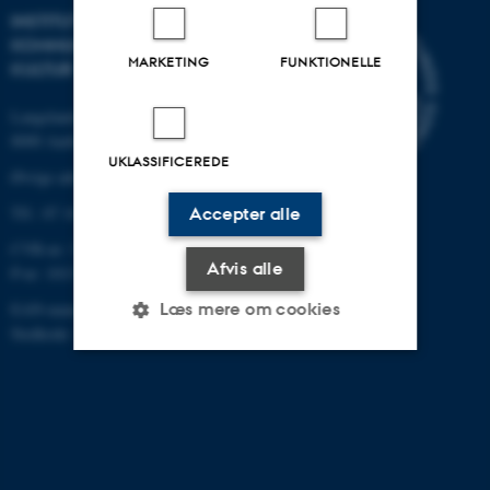
INSTITUT FOR
KOMMUNIKATION OG
MARKETING
FUNKTIONELLE
KULTUR
Langelandsgade 139
8000 Aarhus C
UKLASSIFICEREDE
Øvrige adresser og kort
Tlf.: 87 16 12 00
Accepter alle
CVR-nr: 31119103
Afvis alle
P-nr: 1013139411
Læs mere om cookies
EAN-nummer: 5798000418363
Stedkode: 1411
Nødvendige
Statistiske
Marketing
Funktionelle
Uklassificerede