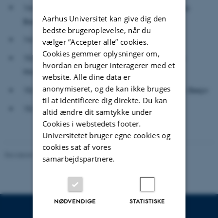
14.00 – 14.30: Oplæg af Kirsten Astrup og Maria
Aarhus Universitet kan give dig den
Bordorff (online præsentation)
bedste brugeroplevelse, når du
14.30 – 15.00: Diskussion og kaffe
vælger ”Accepter alle” cookies.
Cookies gemmer oplysninger om,
15.00 – 15.30: Oplæg af Rasmus Kjærboe, den
hvordan en bruger interagerer med et
Hirschsprungske Samling
website. Alle dine data er
anonymiseret, og de kan ikke bruges
15.00 – 15.30: Oplæg af Mathilde Schytz Marrit, Besyv
til at identificere dig direkte. Du kan
15.30 – 16.00: Diskussion og kaffe
altid ændre dit samtykke under
Cookies i webstedets footer.
Universitetet bruger egne cookies og
cookies sat af vores
Revideret 06.08.2026
-
Arts Kommunikation
samarbejdspartnere.
NØDVENDIGE
STATISTISKE