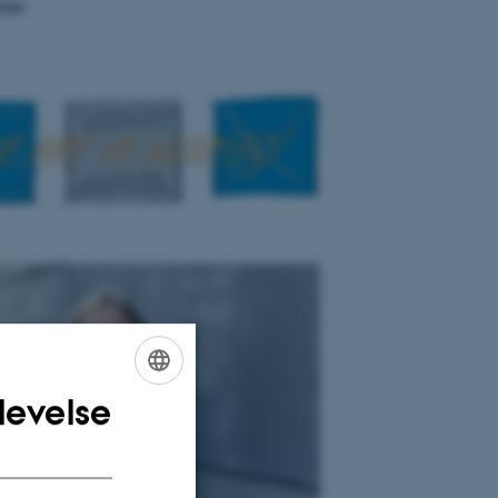
ter.
levelse
ENGLISH
DANISH