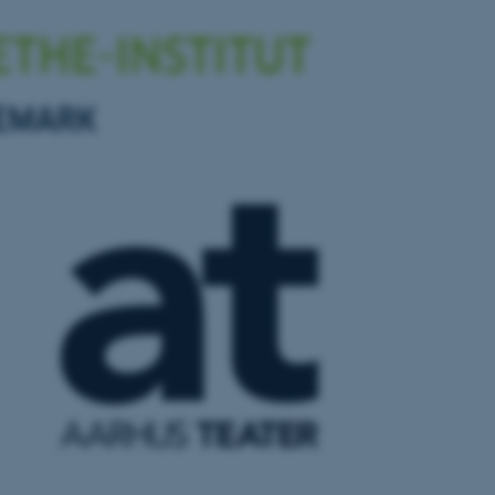
ere nogle
rer uden disse
 vores CMS-udbyder,
identificere en backend-
bruger er logget ind i
rbundet med Typo3-
emet. Det bruges generelt
ntifikator for at gøre det
præferencer, men i mange
 ikke nødvendigt, da det
lt af platformen, skønt
webstedsadministratorer. I
dstillet til at blive
en browsersession. Det
entifikator i stedet for
ose platform session