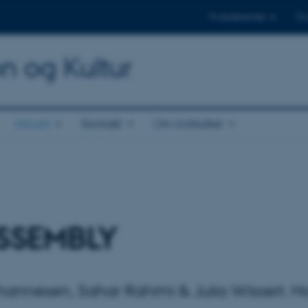
Til studerende
Til
on og Kultur
Aktuelt
Kontakt
Om instituttet
ASSEMBLY
hannesen, Sahar Rahimi & Julia Wissert. H