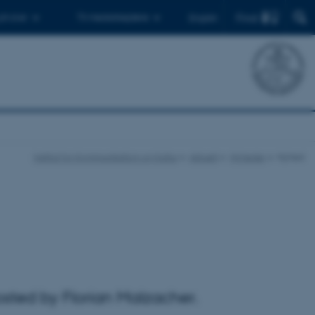
Find
 ph.d.er
Til medarbejdere
English
Institut for Kommunikation og Kultur
Aktuelt
Nyheder
Nyhed
osted by Florian Malzacher.