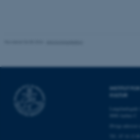
JSESSIONID
AWSALBTGCORS
Revideret 06.08.2026
-
Arts Kommunikation
CFTOKEN
INSTITUT F
KULTUR
OptanonConsent
Langelandsgade 
8000 Aarhus C
Øvrige adresser 
Tlf.: 87 16 12 0