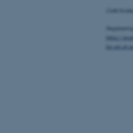
Café Svale
Nødvendige cooki
grundlæggende fu
cookies.
Registrering
https://ev
for-art-of-
Navn
be_typo_user
fe_typo_user
ASP.NET_SessionId