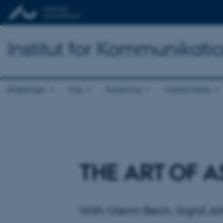
Institut for Kommunikati
Afdelinger
Fag
Forskning
Uddannelse
THE ART OF 
With Glenn Bech, Sigrid Jo