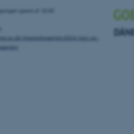
gangen opens at 18.30.
es hjælper med at gøre hjemmesiden brugbar ved at aktiv
nktioner som navigation mm. Hjemmesiden kan ikke funge
:
ents.au.dk/theartofassembly2024/sign-up-
assembly
Udbyder / Domæne
Udløb
Beskrivelse
30
Denne cookie sættes af
TYPO3 Association
minutter
TYPO3, og bruges til at 
.au.dk
session, når en backend-
TYPO3 eller Frontend.
30
Dette cookienavn er fo
Typo3 Association
minutter
webindholdsstyringssyst
.au.dk
som en brugersessionside
muligt at gemme bruger
tilfælde er det muligvis
kan indstilles ved defau
dette kan forhindres af 
de fleste tilfælde er det in
ødelagt i slutningen af 
indeholder en tilfældig id
specifikke brugerdata.
Session
Denne cookie er en purp
Microsoft Corporation