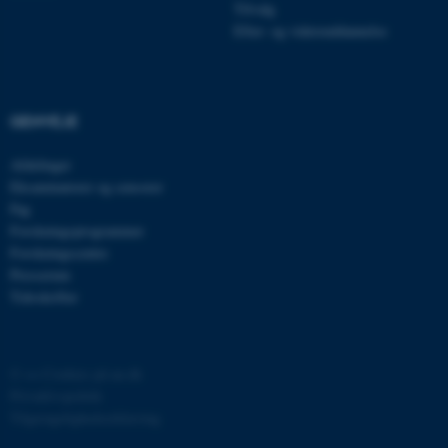
Tilvalg
Efter- og videreuddannelse
esctx
Microsoft Corporation
.login.microsoftonline.com
fpc
Microsoft Corporation
login.microsoftonline.com
GENVEJE
__cf_bm
Cloudflare Inc.
.pure.au.dk
Afdelinger
Eksaminatorer og censorer
Fag
Forskningsprogrammer
__cf_bm
Cloudflare Inc.
Forskningscentre
.linkedin.com
Presserum
Tidsskrifter
__cf_bm
Cloudflare Inc.
.twitter.com
©
—
Cookies på au.dk
Privatlivspolitik
Tilgængelighedserklæring
ARRAffinitySameSite
Microsoft Corporation