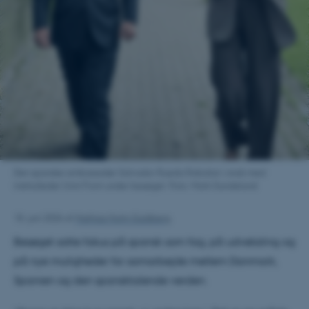
Den spanske ambassadør Salvador Rueda Rabalan i snak med
institutleder Unni From under besøget. Foto: Mark Gundelund
18. juni 2026
af
Mathias Holm Guldberg
Besøget satte fokus på spansk som fag, på udveksling og
på nye muligheder for samarbejde mellem Danmark,
Spanien og den spansktalende verden.