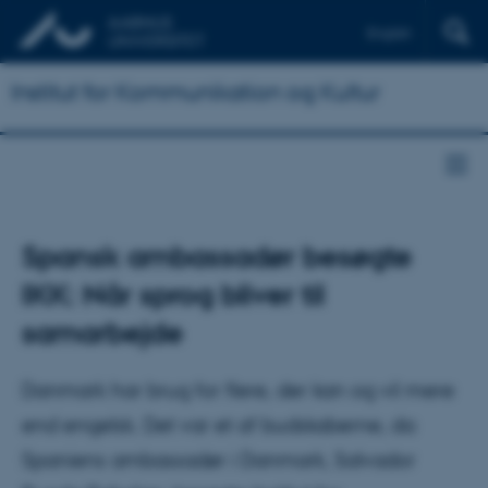
English
Institut for Kommunikation og Kultur
Spansk ambassadør besøgte
IKK: Når sprog bliver til
samarbejde
Danmark har brug for flere, der kan og vil mere
end engelsk. Det var et af budskaberne, da
Spaniens ambassadør i Danmark, Salvador