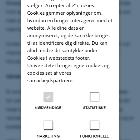
Besøget gav dermed et konkret indblik i et fagligt miljø,
vælger ”Accepter alle” cookies.
hvor sprog ikke kun handler om at kunne oversætte ord,
Cookies gemmer oplysninger om,
hvordan en bruger interagerer med et
men om at forstå sammenhænge, nuancer og
website. Alle dine data er
mennesker på tværs af sprog og kulturer.
anonymiseret, og de kan ikke bruges
til at identificere dig direkte. Du kan
Under besøget fremhævede ambassadøren, at han var
altid ændre dit samtykke under
imponeret over det høje faglige niveau på Aarhus
Cookies i webstedets footer.
Universitet.
Universitetet bruger egne cookies og
cookies sat af vores
Udveksling styrker sproget
samarbejdspartnere.
Et andet centralt tema var de studerendes muligheder
for udveksling. Langt de fleste spanskstuderende på AU
NØDVENDIGE
STATISTISKE
tager på udveksling i Spanien eller Latinamerika og
vender tilbage med stærke sproglige kompetencer og et
bredere internationalt udsyn.
MARKETING
FUNKTIONELLE