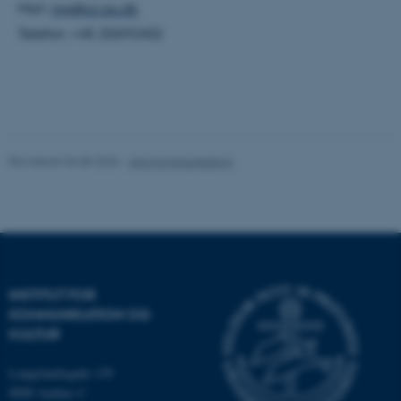
Mail:
mg@cc.au.dk
brugbar ved at aktivere nogle
grundlæggende funktioner
Telefon: +45 20692402
som navigation mm.
Hjemmesiden kan ikke
fungerer uden disse cookies.
Revideret 06.08.2026
-
Arts Kommunikation
Navn
Udbyder / Domæne
be_typo_user
TYPO3 Association
.au.dk
fe_typo_user
Typo3 Association
INSTITUT FOR
.au.dk
KOMMUNIKATION OG
KULTUR
Langelandsgade 139
8000 Aarhus C