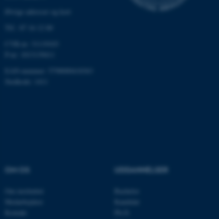
Øvrige adresser og kort
Tlf.: 87 16 12 00
CVR-nr: 31119103
P-nr: 1013139411
EAN-nummer: 5798000418363
ASP.NET_SessionId
Microsoft Corporation
Stedkode: 1411
.au.dk
JSESSIONID
Oracle Corporation
.au.dk
OM OS
UDDANNELSER
ARRAffinity
Microsoft Corporation
.mitstudie.au.dk
Om instituttet
Bachelor
Medarbejdere
Kandidat
Kontakt
Ph.D.