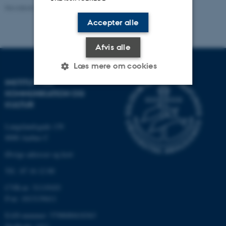
Revideret 06.08.2026
-
Arts Kommunikation
Accepter alle
Afvis alle
Læs mere om cookies
INSTITUT FOR
KOMMUNIKATION OG
KULTUR
Nødvendige
Statistiske
Marketing
Funktionelle
Uklassificerede
Langelandsgade 139
8000 Aarhus C
Øvrige adresser og kort
Nødvendige cookies hjælper
Tlf.: 87 16 12 00
med at gøre hjemmesiden
CVR-nr: 31119103
brugbar ved at aktivere nogle
P-nr: 1013139411
grundlæggende funktioner
som navigation mm.
EAN-nummer: 5798000418363