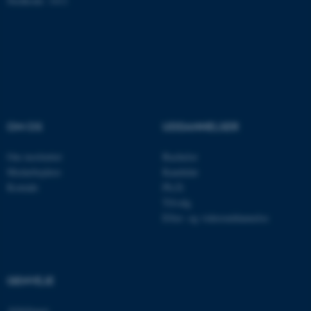
Hjemmesiden kan ikke
Stedkode: 1411
fungerer uden disse cookies.
Navn
Udbyder / Domæne
be_typo_user
TYPO3 Association
.au.dk
OM OS
UDDANNELSER
Om instituttet
Bachelor
fe_typo_user
Typo3 Association
Medarbejdere
Kandidat
.au.dk
Kontakt
Ph.D.
Tilvalg
Efter- og videreuddannelse
GENVEJE
Afdelinger