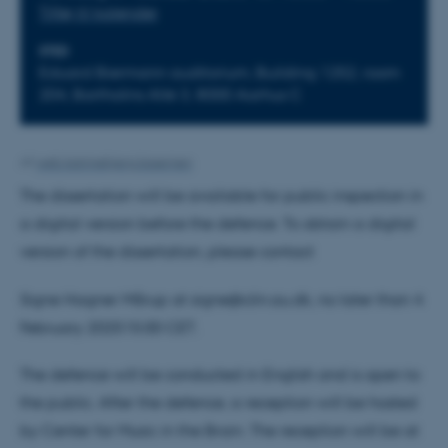
Tilføj til kalender
STED
Eduard Biermann auditorium, Building 1252, room
204, Bartholins Allé 3, 8000 Aarhus C
Af
web.katrinebjerg.kasernen
The dissertation will be available for public inspection in
a digital version before the defence. To obtain a digital
version of the dissertation, please contact
Signe Hagner Mårup at signe@clin.au.dk, no later than 4
February 202515:00 CET.
The defence will be conducted in English and is open to
the public. After the defence, a reception will be hosted
by Center for Music in the Brain. The reception will be at