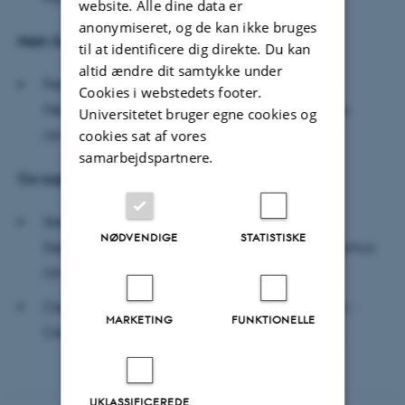
website. Alle dine data er
anonymiseret, og de kan ikke bruges
Main
Supervisor
til at identificere dig direkte. Du kan
altid ændre dit samtykke under
Peter Vuust, Professor, Department of Clinical
Cookies i webstedets footer.
Medicine - Center for Music in the Brain, Aarhus
Universitetet bruger egne cookies og
cookies sat af vores
University
samarbejdspartnere.
Co-supervisors
Steen Kaargaard Nielsen, Associate Professor,
NØDVENDIGE
STATISTISKE
Department of Dramaturgy and Musicology, Aarhus
University
Cecilie Møller, Department of Clinical Medicine -
MARKETING
FUNKTIONELLE
Center for Music In the Brain, Aarhus University
UKLASSIFICEREDE