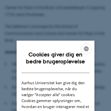
Center for Music in the Brain, Universitetsbyen 3, bygning
1710, room Pavillonen.
The defence is arranged by the School of
Communication and Culture and Center for Music in the
Brain.
Assessment Committee
Cookies giver dig en
ENGLISH
bedre brugeroplevelse
Mikkel Wallentin, Professor, Department of Linguistics,
DANISH
Cognitive Science and Semiotics, Aarhus University
(Chair)
Aarhus Universitet kan give dig den
Anne Danielsen, Professor, Department of Musicology,
bedste brugeroplevelse, når du
University of Oslo
vælger ”Accepter alle” cookies.
Cookies gemmer oplysninger om,
Eckart Altenmülle, Professor, Hanover University of
hvordan en bruger interagerer med et
Music, Drama and Media