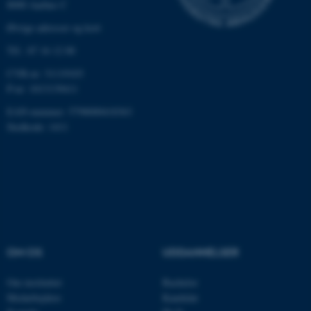
8000 Aarhus C
brugbar ved at aktivere nogle
Øvrige adresser og kort
grundlæggende funktioner
som navigation mm.
Tlf.: 87 16 12 00
Hjemmesiden kan ikke
CVR-nr: 31119103
fungerer uden disse cookies.
P-nr: 1013139411
EAN-nummer: 5798000418363
Stedkode: 1411
Navn
Udbyder / Domæne
be_typo_user
TYPO3 Association
.au.dk
fe_typo_user
Typo3 Association
.au.dk
OM OS
UDDANNELSER
Om instituttet
Bachelor
Medarbejdere
Kandidat