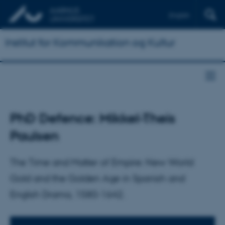
English
Institut for Kommunikation og Kultur
PhD Defence: Mikkel-Theis
Paulsen
The Time and Matter of Empire: New World
Gold and the Golden Age in Spanish and
English Drama, 1580-1642.