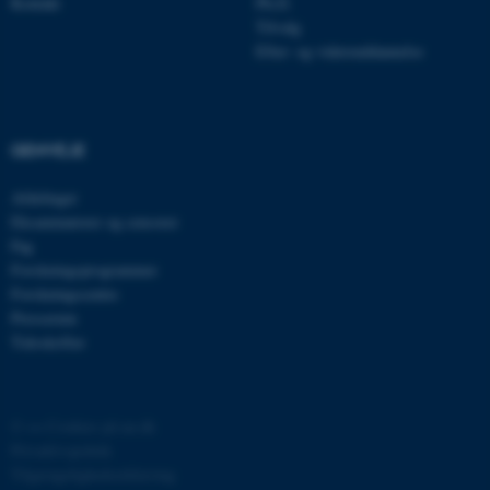
Kontakt
Ph.D.
Tilvalg
Efter- og videreuddannelse
GENVEJE
ASP.NET_SessionId
Microsoft Corporation
.au.dk
Afdelinger
Eksaminatorer og censorer
Fag
Forskningsprogrammer
Forskningscentre
JSESSIONID
Oracle Corporation
.au.dk
Presserum
Tidsskrifter
ARRAffinity
Microsoft Corporation
.mitstudie.au.dk
©
—
Cookies på au.dk
Privatlivspolitik
Tilgængelighedserklæring