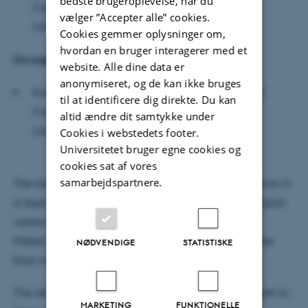
bedste brugeroplevelse, når du
Communication and Culture - Comparative
vælger ”Accepter alle” cookies.
Literature, Aarhus University
Cookies gemmer oplysninger om,
hvordan en bruger interagerer med et
Co-supervisor
website. Alle dine data er
anonymiseret, og de kan ikke bruges
Karen-Margrethe Simonsen, Professor, School of
til at identificere dig direkte. Du kan
Communication and Culture - Comparative
altid ændre dit samtykke under
Literature, Aarhus University
Cookies i webstedets footer.
Universitetet bruger egne cookies og
cookies sat af vores
samarbejdspartnere.
The dissertation will be available for public inspection in
a digital version before the defence. To obtain a digital
version of the dissertation, please contact
Mikkel-Theis Paulsen at
mtpaulsen@cc.au.dk
, no later
NØDVENDIGE
STATISTISKE
than two days before the defence.
The defence will be conducted in English and is open to
MARKETING
FUNKTIONELLE