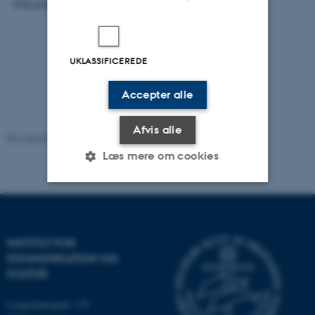
the public.
UKLASSIFICEREDE
Accepter alle
Afvis alle
Revideret 06.08.2026
-
Arts Kommunikation
Læs mere om cookies
Nødvendige
Statistiske
Marketing
Funktionelle
Uklassificerede
INSTITUT FOR
KOMMUNIKATION OG
KULTUR
Nødvendige cookies hjælper
Langelandsgade 139
med at gøre hjemmesiden