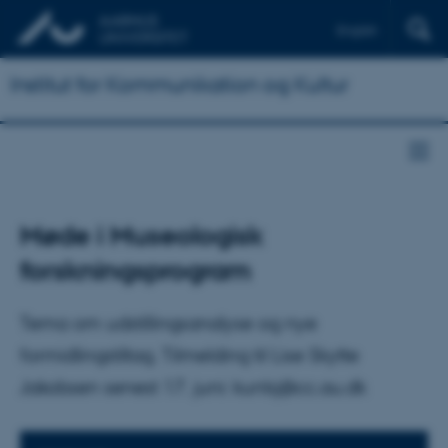
English
Institut for Kommunikation og Kultur
Møde i Museologisk
forskningsprogram
Tema om udstillingsanalyse og nye
formidlingstiltag. Tilmelding til Lise Skytte
Jakobsen senest 17. juni: kunlsj@cc.au.dk