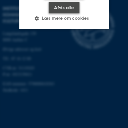
Afvis alle
INSTITUT FOR
KOMMUNIKATION OG
Læs mere om cookies
KULTUR
Langelandsgade 139
8000 Aarhus C
Nødvendige
Statistiske
Marketing
Øvrige adresser og kort
Funktionelle
Uklassificerede
Tlf.: 87 16 12 00
CVR-nr: 31119103
P-nr: 1013139411
Nødvendige cookies hjælper
med at gøre hjemmesiden
EAN-nummer: 5798000418363
brugbar ved at aktivere nogle
Stedkode: 1411
grundlæggende funktioner
som navigation mm.
Hjemmesiden kan ikke
fungerer uden disse cookies.