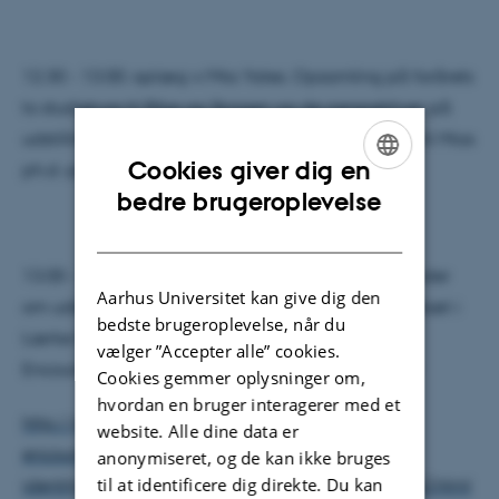
12.30 - 13.00: oplæg v/Mia Yates. Opsamling på forårets
to studieture til Ribe og Skagen og de perspektiver på
udstillingsanalyse det giver anledning til i forhold til Mias
Cookies giver dig en
ph.d.-projekt.
ENGLISH
bedre brugeroplevelse
DANISH
13.00 - 13.30: oplæg v/Lærke Maria Andersen Funder
Aarhus Universitet kan give dig den
om udstillingsprojekt på Antikmuseet, der tager afsæt i
bedste brugeroplevelse, når du
Lærke Marias del af forskningsprojektet Cultural
vælger ”Accepter alle” cookies.
Encounter as a Precondition for European Identity
Cookies gemmer oplysninger om,
hvordan en bruger interagerer med et
http://pure.au.dk/portal/da/projects/cultural-
website. Alle dine data er
encounter-as-a-precondition-for-european-
anonymiseret, og de kan ikke bruges
til at identificere dig direkte. Du kan
identity(fe2f9c9b-ba7d-40b4-b21f-81cedee3820c).html