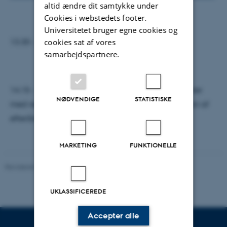
altid ændre dit samtykke under
Cookies i webstedets footer.
Universitetet bruger egne cookies og
13.30 - 14.15: fælles diskussion af oplæg
cookies sat af vores
samarbejdspartnere.
14.15 - 15.00: siden-sidst-runde om aktuelle projekter
NØDVENDIGE
STATISTISKE
med relation til forskningsprogrammet og diskussion af
efterårets program.
MARKETING
FUNKTIONELLE
Revideret 06.08.2026
-
Arts Kommunikation
UKLASSIFICEREDE
Accepter alle