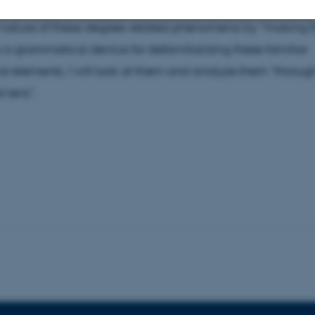
nterpart
than
in comparative constructions? I hope to sh
he nature of these degree-related phenomena by “making
Statistiske
Marketing
Funktionelle
s a grammatical device for defamiliarizing these familiar
 elements, I will look at them and analyze them “throug
 lens”.
es hjælper med at gøre hjemmesiden brugbar ved at aktiv
nktioner som navigation mm. Hjemmesiden kan ikke funge
Udbyder / Domæne
Udløb
Beskrivelse
30
Denne cookie sættes af
TYPO3 Association
minutter
TYPO3, og bruges til at 
.au.dk
session, når en backend-
TYPO3 eller Frontend.
30
Dette cookienavn er fo
Typo3 Association
minutter
webindholdsstyringssyst
.au.dk
som en brugersessionside
muligt at gemme bruger
tilfælde er det muligvis