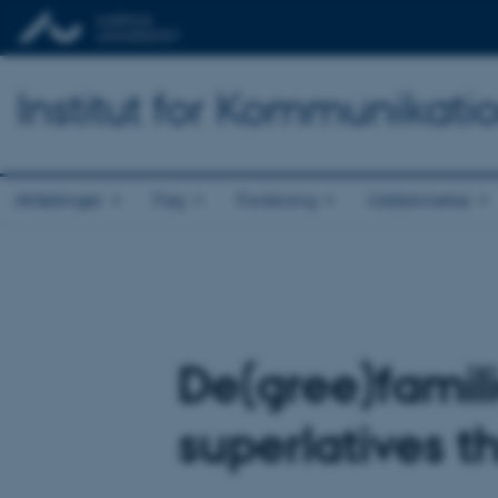
Institut for Kommunikati
Afdelinger
Fag
Forskning
Uddannelse
De(gree)famil
superlatives t