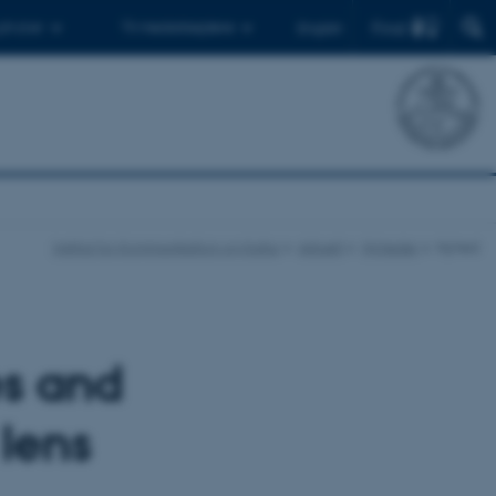
Find
 ph.d.er
Til medarbejdere
English
Institut for Kommunikation og Kultur
Aktuelt
Nyheder
Nyhed
es and
 lens