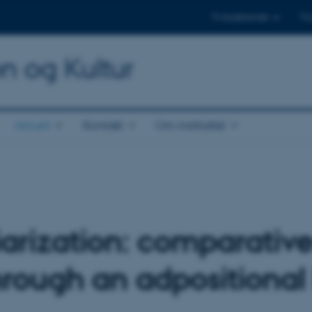
Til studerende
Til
on og Kultur
Aktuelt
Kontakt
Om instituttet
iarization: comparativ
hrough an adpositional