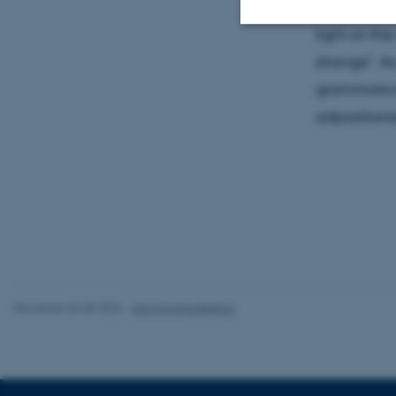
English cou
light on t
Nødvendige
strange”. A
grammatical
adpositional
Nødvendige cooki
grundlæggende fu
cookies.
Navn
be_typo_user
Revideret 06.08.2026
-
Arts Kommunikation
fe_typo_user