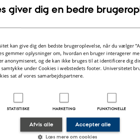
s giver dig en bedre brugerop
s (1993:4) article
A Minimalist Program for Linguistic Theo
 “The notion of grammatical construction is eliminated, and
-particular rules.” He further argues that “Constructions s
lative clause, and passive remain only as taxonomic artifa
 of phenomena explained through the interaction of the pr
itet kan give dig den bedste brugeroplevelse, når du vælger ”A
es gemmer oplysninger om, hvordan en bruger interagerer med
e values of parameters fixed.” Adopting this perspective o
er anonymiseret, og de kan ikke bruges til at identificere dig d
l constructions”, I will examine the nature and behavior
t samtykke under Cookies i webstedets footer. Universitetet br
nomena in Dutch adjectival “constructions”, with a specia
kies sat af vores samarbejdspartnere.
and superlative constructions. In my talk, I will take serio
uidelines characteristic of generative grammar: (i) the no
ion-particular rules, (ii) the existence of cross-categorial p
STATISTISKE
MARKETING
FUNKTIONELLE
he importance of structural decomposition. Questions that w
nclude: Is
-er
in, for example,
taller
really a comparative
Afvis alle
Accepter alle
 the grammatical nature of the Dutch standard marker
d
Læs mere om cookies