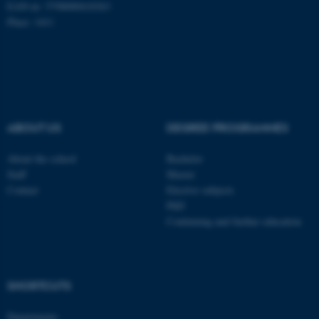
Unclassified
EAN-nr: 5798000418363
Place: 1411
These cookies make it
possible to use basic website
functionality, e.g. navigation
etc. The website does not
ABOUT US
DEGREE PROGRAMMES
work without these cookies.
About the school
Bachelor
Staff
Master
Contact
Elective subjects
Name
Provider / Domain
PhD
be_typo_user
TYPO3 Association
Continuing and further education
.au.dk
SHORTCUTS
Departments