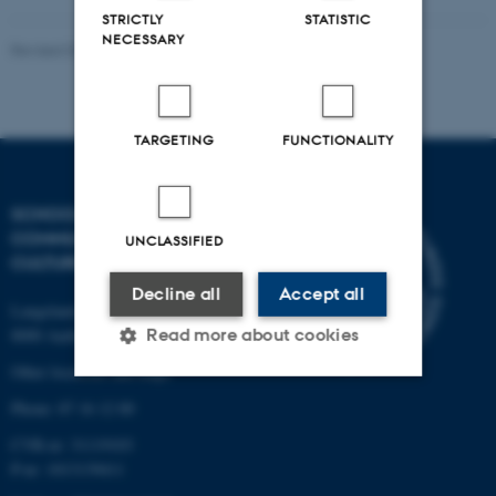
STRICTLY
STATISTIC
NECESSARY
Revised 02.12.2025
-
Arts Communication
TARGETING
FUNCTIONALITY
SCHOOL OF
COMMUNICATION AND
UNCLASSIFIED
CULTURE
Decline all
Accept all
Langelandsgade 139
Read more about cookies
8000 Aarhus C
Other locations and maps
Phone: 87 16 12 00
Strictly necessary
Statistic
CVR-nr: 31119103
Targeting
Functionality
P-nr: 1013139411