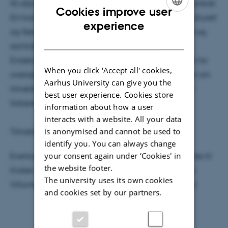
få afprøvet sine sprogkundskaber fra studiet i en konkret
Cookies improve user
EU-kontekst, få mulighed for at arbejde i et multikulturelt
ENGLISH
experience
og flersprogligt arbejdsmiljø med unge fra hele EU og
DANISH
samtidig føje et værdifuldt element til sit cv.
Endelig vil man få indblik i EU's udvælgelsesprøver for
When you click 'Accept all' cookies,
oversættere ("concours") med praktiske oplysninger om
Aarhus University can give you the
tilmelding og få tips og ideer til, hvordan man kan
best user experience. Cookies store
forberede sig bedst muligt.
information about how a user
interacts with a website. All your data
is anonymised and cannot be used to
Tilmelding ikke nødvendig.
identify you. You can always change
your consent again under ‘Cookies' in
Eventuelle spørgsmål vedr. arrangementet kan rettes til
the website footer.
Kirsten Wølch Rasmussen (kwr@cc.au.dk) eller Jens
The university uses its own cookies
Villumsen (jens.villumsenfrom@europarl.europa.eu)
and cookies set by our partners.