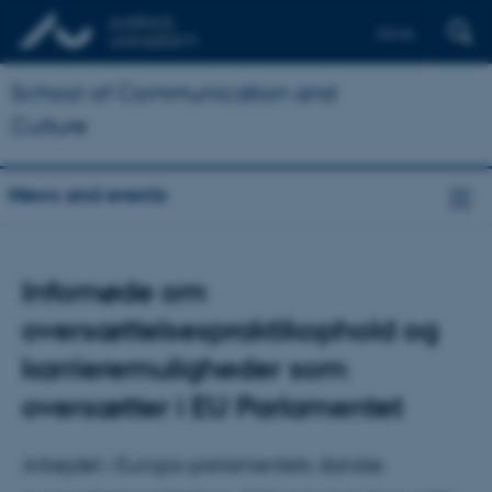
Dansk
School of Communication and
Culture
News and events
Infomøde om
oversættelsespraktikophold og
karrieremuligheder som
oversætter i EU Parlamentet
Arbejdet i Europa-parlamentets danske