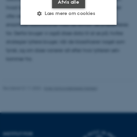
Afvis alle
hvad lyttere opfatter. Det har i sprogholdningsstudier
Læs mere om cookies
ofte været antaget, at lyttere på tværs af sted har
ensartede associationer med de stimuli, de præsenteres
for. Derfor bruger vi også disse data til at se på, hvilke
Nødvendige
Statistiske
Marketing
strategier lyttere bruger, når de klassificerer noget som
Funktionelle
Uklassificerede
fynsk, og om disse varierer alt efter hvor lytteren selv
kommer fra.
Nødvendige cookies hjælper
med at gøre hjemmesiden
brugbar ved at aktivere nogle
Revideret 01.11.2023
-
Inger Schoonderbeek Hansen
grundlæggende funktioner
som navigation mm.
Hjemmesiden kan ikke
fungerer uden disse cookies.
INSTITUT FOR