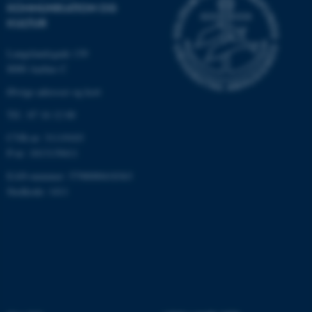
KOMMUNIKATION OG
Navn
Udbyder / Domæne
KULTUR
be_typo_user
TYPO3 Association
.au.dk
Langelandsgade 139
8000 Aarhus C
Øvrige adresser og kort
fe_typo_user
Typo3 Association
Tlf.: 87 16 12 00
.au.dk
CVR-nr: 31119103
P-nr: 1013139411
EAN-nummer: 5798000418363
Stedkode: 1411
ASP.NET_SessionId
Microsoft Corporation
.au.dk