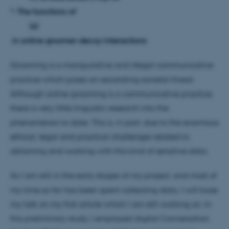
": The functions of
lol
in online groomer-decoy interactions
Grooming is a manipulative and illegal communicative
practice which poses an escalating societal threat.
Although online grooming is a communicative practice,
there is very little linguistic research into the
phenomenon to date. This is, in part, due to the enormous
ethical, legal and practical challenges related to
obtaining and working with this kind of sensitive data.
As I am still in the early stages of my project, and most of
my time so far has been spent collecting data, I will base
my talk on my first article which I am still working on. In
this preliminary study, I employed digital Conversation