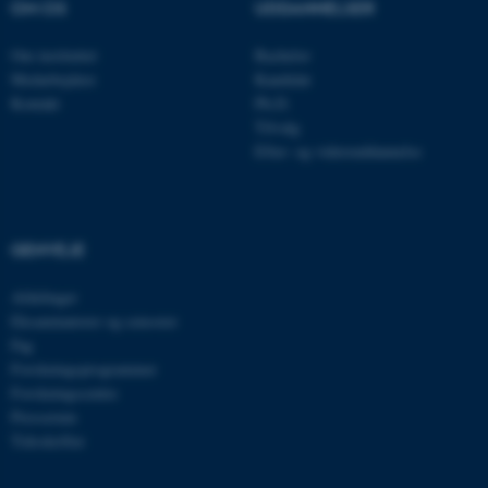
OM OS
UDDANNELSER
Om instituttet
Bachelor
Medarbejdere
Kandidat
Kontakt
Ph.D.
JSESSIONID
Oracle Corporation
.au.dk
Tilvalg
Efter- og videreuddannelse
ARRAffinity
Microsoft Corporation
.mitstudie.au.dk
GENVEJE
Afdelinger
Eksaminatorer og censorer
esctx
Microsoft Corporation
Fag
.login.microsoftonline.com
Forskningsprogrammer
Forskningscentre
fpc
Microsoft Corporation
login.microsoftonline.com
Presserum
Tidsskrifter
__cf_bm
Cloudflare Inc.
.pure.au.dk