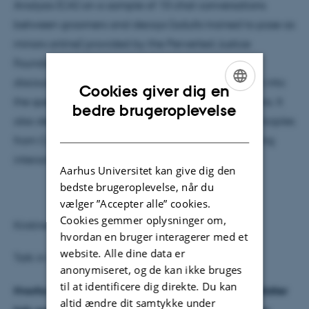
Analysis (CA) on a sample of 10 chat conversations
between groomers and decoys (adults trained to pose as
minors online) provided by the Perverted Justice
Foundation (PJF). Operationalized in terms of the
discourse marker
lol
, the study seeks to gain insight into
Cookies giver dig en
the specific dynamics of groomer-decoy interactions. It
ENGLISH
bedre brugeroplevelse
also demonstrates that applying microanalytic principles
DANISH
from CA can reveal interactional details of grooming
interactions that other methods might overlook.
Aarhus Universitet kan give dig den
bedste brugeroplevelse, når du
vælger ”Accepter alle” cookies.
Cookies gemmer oplysninger om,
Kirstine Boas
hvordan en bruger interagerer med et
website. Alle dine data er
Talk in Danish
anonymiseret, og de kan ikke bruges
til at identificere dig direkte. Du kan
Hvorfor taler de unge stadig fynsk på Fyn? Hvad opfatter
altid ændre dit samtykke under