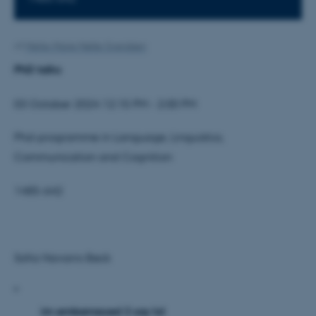
Af
Mette-Marie Møller Svendsen
PhD talks
03 October 2024 12:15 PM - 2:00 PM
Phd-programme in Language, Linguistics,
Communication and Cognition
1485-642
Sofia Navarro Beck
"
im embarrassed 2 say lol