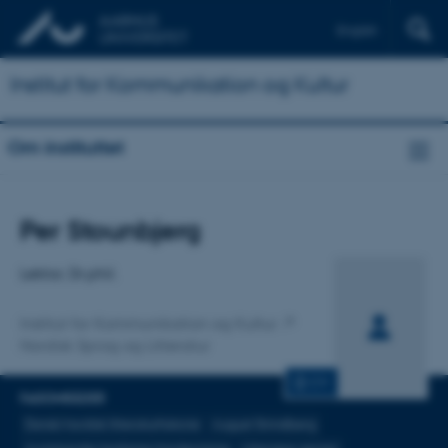
English
Institut for Kommunikation og Kultur
Om instituttet
Titel
Per Stounbjerg
Primær tilknytning
Lektor, Dr.phil.
Institut for Kommunikation og Kultur
Nordisk Sprog og Litteratur
CV
FAGOMRÅDER
Dansk/nordisk litteraturhistorie
August Strindberg