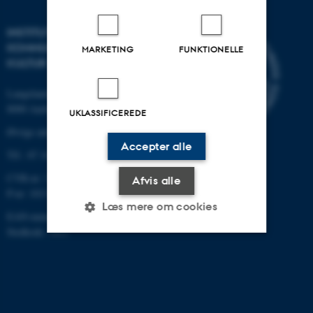
INSTITUT FOR
KOMMUNIKATION OG
MARKETING
FUNKTIONELLE
KULTUR
Langelandsgade 139
8000 Aarhus C
UKLASSIFICEREDE
Øvrige adresser og kort
Accepter alle
Tlf.: 87 16 12 00
CVR-nr: 31119103
Afvis alle
P-nr: 1013139411
Læs mere om cookies
EAN-nummer: 5798000418363
Stedkode: 1411
Nødvendige
Statistiske
Marketing
Funktionelle
Uklassificerede