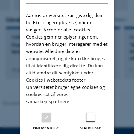
Fagfællebedømt
Aarhus Universitet kan give dig den
Udvalgte aktiviteter
Flere
bedste brugeroplevelse, når du
vælger ”Accepter alle” cookies.
Cookies gemmer oplysninger om,
FOREDRAG OG MUNDTLIGE BIDRAG
F
hvordan en bruger interagerer med et
Fnadder. Rent og urent i Charlotte Strandgaards
"
website. Alle dine data er
første digtsamlinger
S
o
anonymiseret, og de kan ikke bruges
til at identificere dig direkte. Du kan
14. august 2025
1.
altid ændre dit samtykke under
Cookies i webstedets footer.
Universitetet bruger egne cookies og
cookies sat af vores
samarbejdspartnere.
Revideret 10.12.2023
-
Pia Gjermandsen
NØDVENDIGE
STATISTISKE