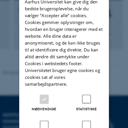
Aarhus Universitet kan give dig den
bedste brugeroplevelse, når du
Nanna Maria Elgaard Pedersen
vælger ”Accepter alle” cookies.
Afdelingskonsulent
Cookies gemmer oplysninger om,
hvordan en bruger interagerer med et
Kommunikation
Nyhedsbreve
Hjemmeside / Typo3
website. Alle dine data er
Ph.d.-administration
Power BI
anonymiseret, og de kan ikke bruges
til at identificere dig direkte. Du kan
altid ændre dit samtykke under
Cookies i webstedets footer.
Universitetet bruger egne cookies og
Revideret 10.12.2023
-
Pia Gjermandsen
cookies sat af vores
samarbejdspartnere.
NØDVENDIGE
STATISTISKE
INSTITUT FOR
KOMMUNIKATION OG
KULTUR