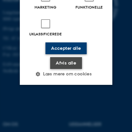
MARKETING
FUNKTIONELLE
Langelandsgade 139
8000 Aarhus C
Øvrige adresser og kort
UKLASSIFICEREDE
Tlf.: 87 16 12 00
CVR-nr: 31119103
Accepter alle
P-nr: 1013139411
Afvis alle
EAN-nummer: 5798000418363
Stedkode: 1411
Læs mere om cookies
Nødvendige
Statistiske
Marketing
Funktionelle
Uklassificerede
OM OS
UDDANNELSER